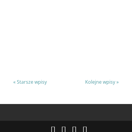
wrażenie, że za mało podkreśla się,
dlaczego to jest takie ważne. Nie mówi się
również o uprawomocnieniu, które jest
najważniejsze w pracy z osobami, które
często bywały unieważniane i to nie tylko
poprzez bliskich, ale również przez osoby
z „branży”, psychologów, terapeutów,
lekarzy i psychiatrów.
« Starsze wpisy
Kolejne wpisy »