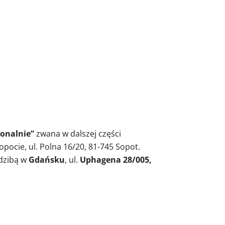
jonalnie”
zwana w dalszej części
ocie, ul. Polna 16/20, 81-745 Sopot.
dzibą w
Gdańsku
, ul.
Uphagena 28/005,