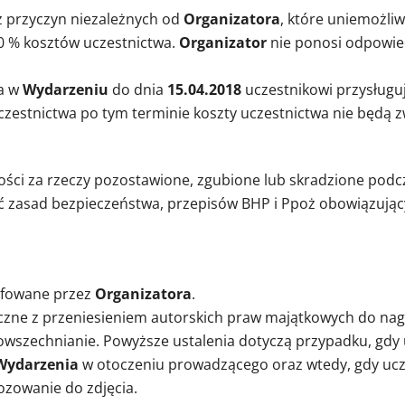
 przyczyn niezależnych od
Organizatora
, które uniemożli
0 % kosztów uczestnictwa.
Organizator
nie ponosi odpowied
wa w
Wydarzeniu
do dnia
15.04.2018
uczestnikowi przysług
uczestnictwa po tym terminie koszty uczestnictwa nie będą
ości za rzeczy pozostawione, zgubione lub skradzione pod
ć zasad bezpieczeństwa, przepisów BHP i Ppoż obowiązujący
afowane przez
Organizatora
.
czne z przeniesieniem autorskich praw majątkowych do nag
owszechnianie. Powyższe ustalenia dotyczą przypadku, gdy 
Wydarzenia
w otoczeniu prowadzącego oraz wtedy, gdy ucz
zowanie do zdjęcia.