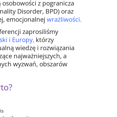
ą osobowości z pogranicza
nality Disorder, BPD) oraz
ej, emocjonalnej
wrażliwości.
erencji zaprosiliśmy
ski i Europy,
którzy
alną wiedzę i rozwiązania
zące najważniejszych, a
łnych wyzwań, obszarów
to?
is