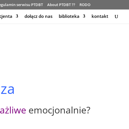
egulamin serwisu PTDBT
About PTDBT ??
RODO
cjenta
dołącz do nas
biblioteka
kontakt
cza
ażliwe
emocjonalnie?