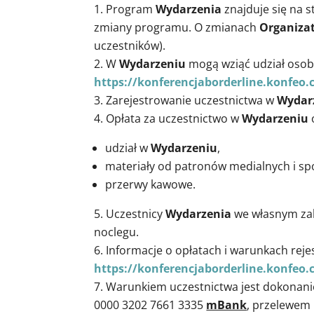
Program
Wydarzenia
znajduje się na s
zmiany programu. O zmianach
Organiza
uczestników).
W
Wydarzeniu
mogą wziąć udział osoby,
https://konferencjaborderline.konfeo
Zarejestrowanie uczestnictwa w
Wydar
Opłata za uczestnictwo w
Wydarzeniu
udział w
Wydarzeniu
,
materiały od patronów medialnych i s
przerwy kawowe.
Uczestnicy
Wydarzenia
we własnym zak
noclegu.
Informacje o opłatach i warunkach reje
https://konferencjaborderline.konfeo
Warunkiem uczestnictwa jest dokonanie 
0000 3202 7661 3335
mBank
, przelewem