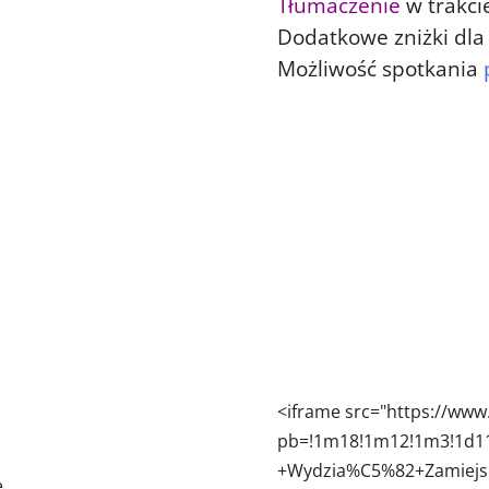
Tłumaczenie
w trakci
Dodatkowe zniżki dla
Możliwość spotkania
<iframe src="https://w
pb=!1m18!1m12!1m3!1d11
+Wydzia%C5%82+Zamiejsc
e