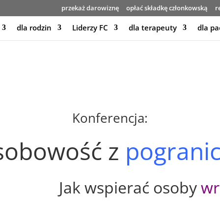
przekaż darowiznę
opłać składkę członkowską
r
dla rodzin
Liderzy FC
dla terapeuty
dla pa
Konferencja:
sobowość z
pograni
Jak wspierać osoby
wr