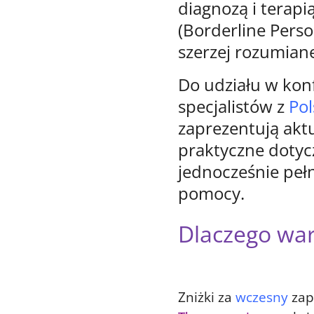
diagnozą i terapi
(Borderline Perso
szerzej rozumian
Do udziału w konf
specjalistów z
Pol
zaprezentują aktu
praktyczne dotyc
jednocześnie pe
pomocy.
Dlaczego war
Zniżki za
wczesny
zap