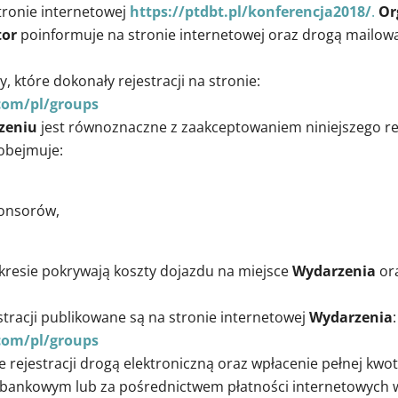
tronie internetowej
https://ptdbt.pl/konferencja2018/
.
Or
tor
poinformuje na stronie internetowej oraz drogą mailow
 które dokonały rejestracji na stronie:
.com/pl/groups
zeniu
jest równoznaczne z zaakceptowaniem niniejszego r
obejmuje:
ponsorów,
resie pokrywają koszty dojazdu na miejsce
Wydarzenia
ora
stracji publikowane są na stronie internetowej
Wydarzenia
:
.com/pl/groups
rejestracji drogą elektroniczną oraz wpłacenie pełnej kwo
 bankowym lub za pośrednictwem płatności internetowych w