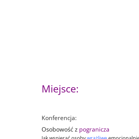
Miejsce:
Konferencja:
Osobowość z
pogranicza
Jak wspierać osoby
wrażliwe
emocjonalni