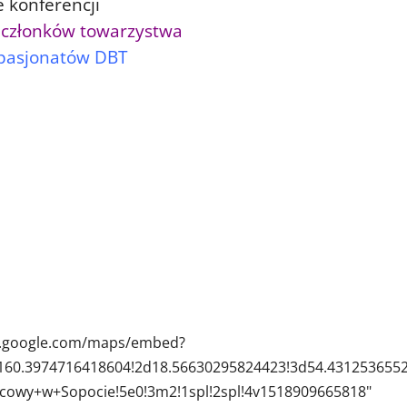
e konferencji
członków towarzystwa
pasjonatów DBT
ww.google.com/maps/embed?
60.3974716418604!2d18.56630295824423!3d54.43125365524
owy+w+Sopocie!5e0!3m2!1spl!2spl!4v1518909665818"