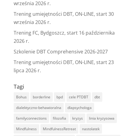
września 2026 r.
Trening umiejętności DBT, ON-LINE, start 30
września 2026 r.
Trening FC, Bydgoszcz, start 16 października
2026 r.
Szkolenie DBT Comprehensive 2026-2027
Trening umiejętności DBT, ON-LINE, start 23
lipca 2026 r.
Tagi
Bohus
borderline
bpd
cele PTDBT
dbt
dialektyczno-behawioralna
dlapsychologa
familyconnections
filozofia
kryzys
linia kryzysowa
Mindfulness
MindfulnessRetreat
nastolatek