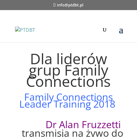
info@ptdbt.pl
Dla liderów
grup Family
Connections
Family Connections
Leader Training 2018
Dr
Alan Fruzzetti
transmisja na żywo do