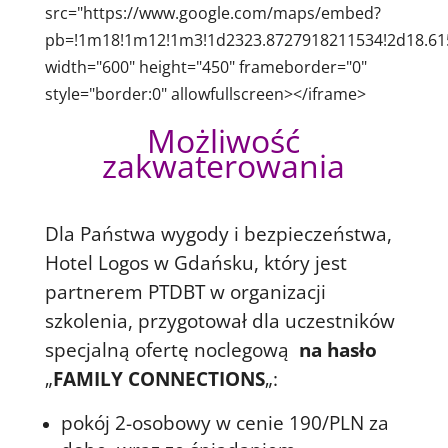
src="https://www.google.com/maps/embed?
pb=!1m18!1m12!1m3!1d2323.8727918211534!2d18.615
width="600" height="450" frameborder="0"
style="border:0" allowfullscreen></iframe>
Możliwość
zakwaterowania
Dla Państwa wygody i bezpieczeństwa,
Hotel Logos w Gdańsku, który jest
partnerem PTDBT w organizacji
szkolenia, przygotował dla uczestników
specjalną ofertę noclegową
na hasło
„
FAMILY CONNECTIONS
„:
pokój 2-osobowy w cenie 190/PLN za