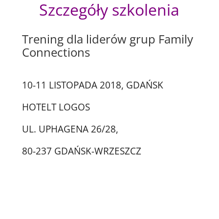
Szczegóły szkolenia
Trening dla liderów grup
Family
Connections
10-11 LISTOPADA 2018, GDAŃSK
HOTELT LOGOS
UL. UPHAGENA 26/28,
80-237 GDAŃSK-WRZESZCZ
Jesteś specjalistą, który
chciałby prowadzić grupy
treningowe FC™, ale w
listopadzie nie dasz rady