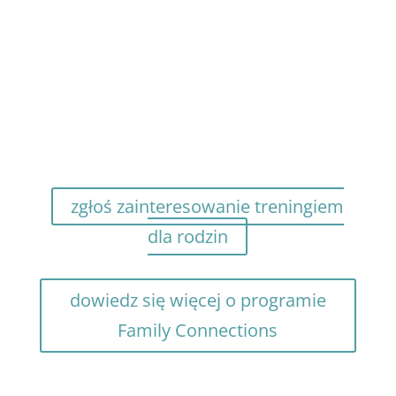
osoby z zaburzeniem
osobowości z pogranicza
(BPD) zainteresowanym
udziałem w treningu dla
rodzin to zgłoś swoją chęć
udziału w treningu
pierwsze treningi dla rodzin mamy
nadzieję uruchomić już w roku 2018!
zgłoś zainteresowanie treningiem
dla rodzin
dowiedz się więcej o programie
Family Connections