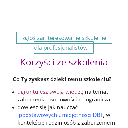
przyjechać, to zgłoś swoją
chęć udziału szkoleniu.
Napiszemy do Ciebie o
nadchodzących terminach.
zgłoś zainteresowanie szkoleniem
dla profesjonalistów
Korzyści ze szkolenia
Co Ty zyskasz dzięki temu szkoleniu?
ugruntujesz swoją wiedzę
na temat
zaburzenia osobowości z pogranicza
dowiesz się jak nauczać
podstawowych umiejętności DBT
, w
kontekście rodzin osób z zaburzeniem