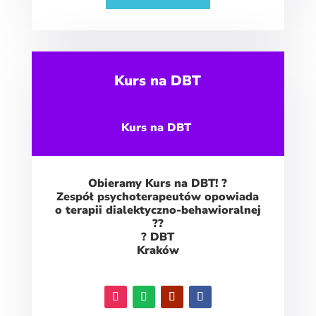
Kurs na DBT
Kurs na DBT
Obieramy Kurs na DBT! ?
Zespół psychoterapeutów opowiada
o terapii dialektyczno-behawioralnej
??
? DBT
Kraków