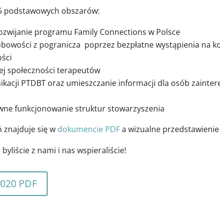
ł 5 podstawowych obszarów:
rozwijanie programu Family Connections w Polsce
owości z pogranicza poprzez bezpłatne wystąpienia na kon
ości
ej społeczności terapeutów
ikacji PTDBT oraz umieszczanie informacji dla osób zaint
awne funkcjonowanie struktur stowarzyszenia
ń znajduje się w
dokumencie PDF
a wizualne przedstawienie n
byliście z nami i nas wspieraliście!
2020 PDF