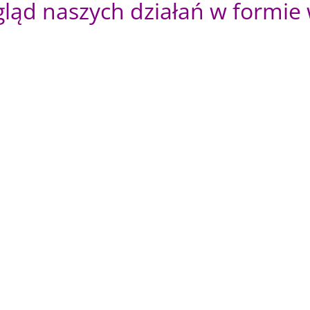
gląd naszych działań w formie
budowania dobrych relacji. Poczas II Konferencji PTDBT M
obok zmiany stanowi podstawę terapii dialektyczno - behawio