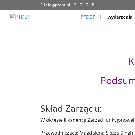
info@ptdbt.pl
PTDBT
wydarzenia
K
Podsum
Skład Zarządu:
W okresie II kadencji Zarząd funkcjonowa
Przewodnicząca: Magdalena Skuza-Singh