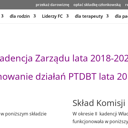
przekaż darowiznę
opłać składkę członkowską
r
dla rodzin
Liderzy FC
dla terapeuty
dla pa
adencja Zarządu lata 2018-20
owanie działań PTDBT lata 20
Skład Komisji
ł w poniższym składzie
W okresie II kadencji Wł
funkcjonowała w poniższy