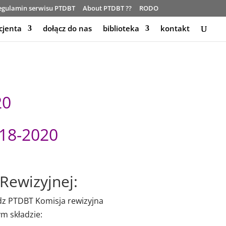
egulamin serwisu PTDBT
About PTDBT ??
RODO
cjenta
dołącz do nas
biblioteka
kontakt
20
18-2020
 Rewizyjnej:
adz PTDBT Komisja rewizyjna
m składzie: