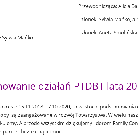
Przewodnicząca: Alicja B
Członek: Sylwia Mańko, a
Członek: Aneta Smolińska
e Sylwia Mańko
owanie działań PTDBT lata 20
resie 16.11.2018 – 7.10.2020, to w istocie podsumowania 
soby są zaangażowane w rozwój Towarzystwa. W wielu naszyc
kujemy. A przede wszystkim dziękujemy liderom Family Conn
wsparcie i bezpłatną pomoc.