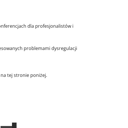
ferencjach dla profesjonalistów i
eresowanych problemami dysregulacji
a tej stronie poniżej.