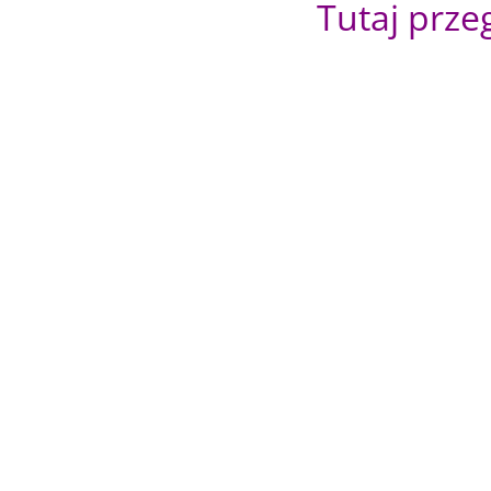
Tutaj prze
Czym jest uprawomocnienie? To sztuka 
zdradzający arkana tejże sztuki, która 