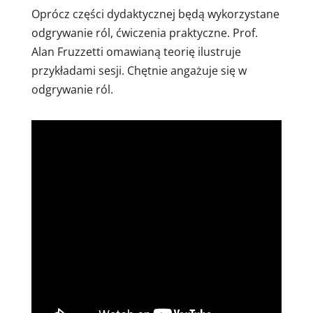
Oprócz części dydaktycznej będą wykorzystane
odgrywanie ról, ćwiczenia praktyczne. Prof.
Alan Fruzzetti omawianą teorię ilustruje
przykładami sesji. Chętnie angażuje się w
odgrywanie ról.