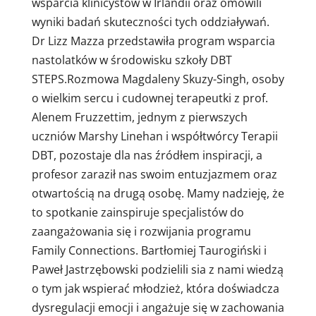
wsparcia klinicystów w Irlandii oraz omówili
wyniki badań skuteczności tych oddziaływań.
Dr Lizz Mazza przedstawiła program wsparcia
nastolatków w środowisku szkoły DBT
STEPS.Rozmowa Magdaleny Skuzy-Singh, osoby
o wielkim sercu i cudownej terapeutki z prof.
Alenem Fruzzettim, jednym z pierwszych
uczniów Marshy Linehan i współtwórcy Terapii
DBT, pozostaje dla nas źródłem inspiracji, a
profesor zaraził nas swoim entuzjazmem oraz
otwartością na drugą osobę. Mamy nadzieję, że
to spotkanie zainspiruje specjalistów do
zaangażowania się i rozwijania programu
Family Connections. Bartłomiej Taurogiński i
Paweł Jastrzębowski podzielili sia z nami wiedzą
o tym jak wspierać młodzież, która doświadcza
dysregulacji emocji i angażuje się w zachowania