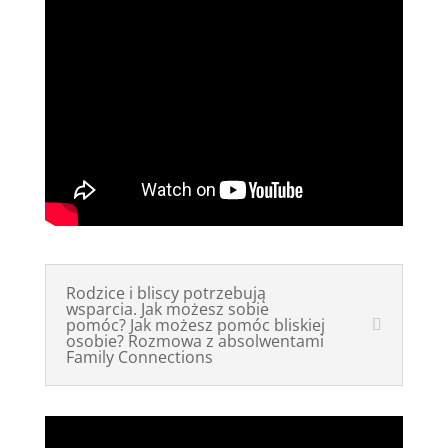
Rodzice i bliscy potrzebują
wsparcia. Jak możesz sobie
pomóc? Jak możesz pomóc bliskiej
osobie? Rozmowa z absolwentami
Family Connections