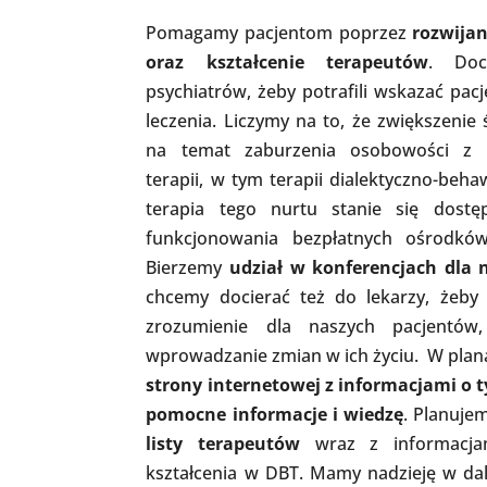
Pomagamy pacjentom poprzez
rozwijan
oraz kształcenie terapeutów
. Do
psychiatrów, żeby potrafili wskazać pa
leczenia. Liczymy na to, że zwiększenie
na temat zaburzenia osobowości z p
terapii, w tym terapii dialektyczno-beha
terapia tego nurtu stanie się dos
funkcjonowania bezpłatnych ośrodków
Bierzemy
udział w konferencjach dla n
chcemy docierać też do lekarzy, żeby
zrozumienie dla naszych pacjentó
wprowadzanie zmian w ich życiu. W pla
strony internetowej z informacjami o 
pomocne informacje i wiedzę
. Planuje
listy terapeutów
wraz z informacjam
kształcenia w DBT. Mamy nadzieję w dal