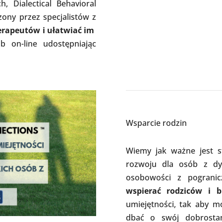
 Dialectical Behavioral
zony przez specjalistów z
erapeutów i ułatwiać im
b on-line udostępniając
Wsparcie rodzin
Wiemy jak ważne jest s
rozwoju dla osób z dy
osobowości z pogranic
wspierać rodziców i b
umiejętności, tak aby mo
dbać o swój dobrostan