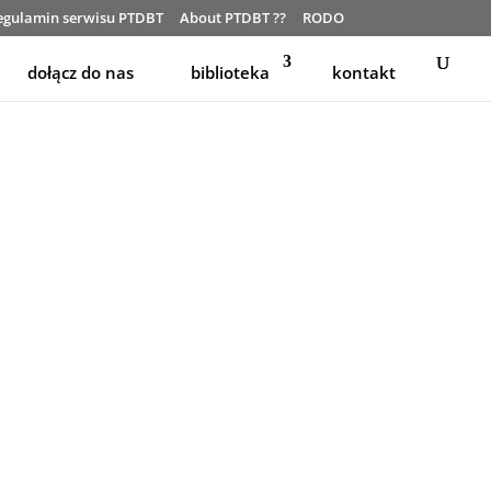
egulamin serwisu PTDBT
About PTDBT ??
RODO
dołącz do nas
biblioteka
kontakt
rzystwo DBT
ii Dialektyczno-Behawioralnej