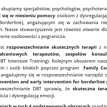
skupiamy specjalistów, psychologów, psychoter
 się w niesieniu pomocy
osobom z dysregulacją 
Borderline), angażującym się w zachowania nie
 Nasze stowarzyszenie jest również otwarte dla
rzenie osobowości z pogranicza.
est
rozpowszechnianie skutecznych terapii
z na
ałceniowych terapeutów, zespołów konsul
BT Intensive Training). Kolejnym obszarem nasz
zin i osób bliskich poprzez program
Family Co
go angażujemy się w rozpowszechnianie narzędzi 
revention and early intervention for borderline 
upowszechnianie DBT sprawią, że
skuteczna ter
za i dysregulacją emocji.
aniach w tych 4 podstawowych obszarach
znajdzi