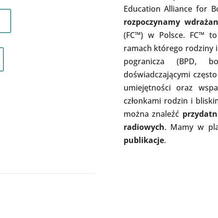
Education Alliance for B
n
rozpoczynamy wdrażan
(FC™) w Polsce. FC™ t
ramach którego rodziny i
pogranicza (BPD, bor
doświadczającymi często
umiejętności oraz wspa
członkami rodzin i blisk
można znaleźć
przydatn
radiowych
. Mamy w pl
publikacje
.