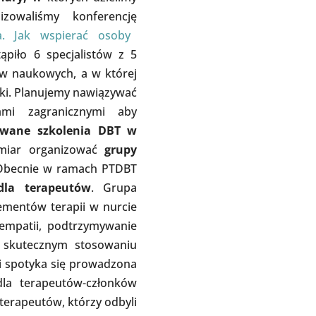
owaliśmy konferencję
a. Jak wspierać osoby
tąpiło 6 specjalistów z 5
ów naukowych, a w której
lski. Planujemy nawiązywać
ami zagranicznymi aby
wane szkolenia DBT w
iar organizować
grupy
Obecnie w ramach PTDBT
dla terapeutów
. Grupa
lementów terapii w nurcie
empatii, podtrzymywanie
 skutecznym stosowaniu
ki spotyka się prowadzona
dla terapeutów-członków
terapeutów, którzy odbyli