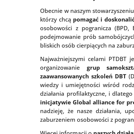
Obecnie w naszym stowarzyszeniu 
którzy chcą
pomagać i doskonalić
osobowości z pogranicza (BPD, 
podejmowanie prób samobójczych.
bliskich osób cierpiących na zabu
Najważniejszymi celami PTDBT j
organizowanie
grup samokszt
zaawansowanych szkoleń DBT
(D
wiedzy i umiejętności wśród rod
działania profilaktyczne, i dlate
inicjatywie Global alliance for p
nadzieję, że nasze działania, 
zaburzeniem osobowości z pogranic
Więcej informacji o
naszych dział