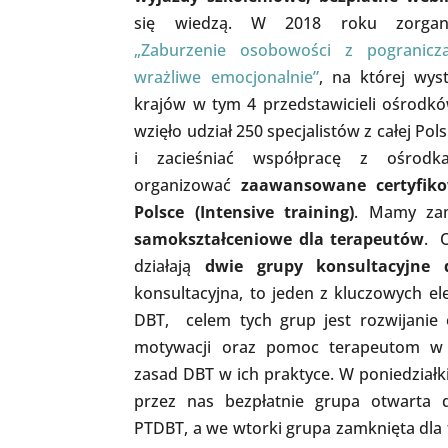
się wiedzą. W 2018 roku zorganiz
„Zaburzenie osobowości z pogranicz
wrażliwe emocjonalnie”
, na której wys
krajów w tym 4 przedstawicieli ośrodk
wzięło udział 250 specjalistów z całej Po
i zacieśniać współpracę z ośrodk
organizować
zaawansowane certyfiko
Polsce (Intensive training)
. Mamy zam
samokształceniowe dla terapeutów
. 
działają
dwie grupy konsultacyjne 
konsultacyjna, to jeden z kluczowych e
DBT, celem tych grup jest rozwijanie 
motywacji oraz pomoc terapeutom w
zasad DBT w ich praktyce. W poniedział
przez nas bezpłatnie grupa otwarta 
PTDBT, a we wtorki grupa zamknięta dla 