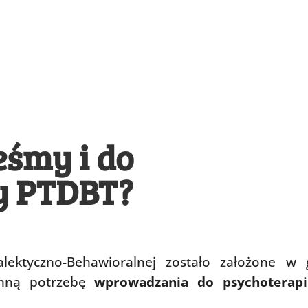
eśmy i do
y PTDBT?
alektyczno-Behawioralnej zostało założone 
romną potrzebę
wprowadzania do psychoterap