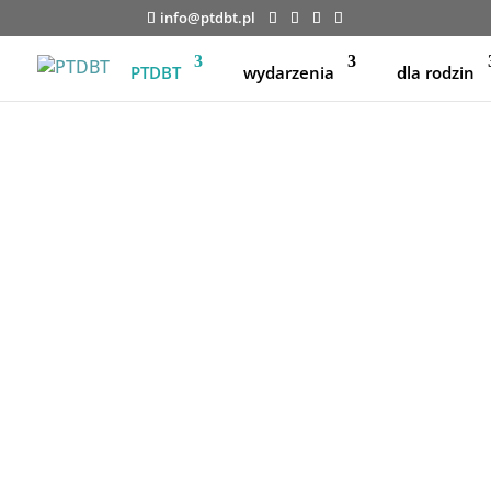
info@ptdbt.pl
PTDBT
wydarzenia
dla rodzin