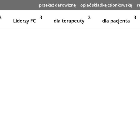
przekaż darowiznę
opłać składkę członkowską
r
Liderzy FC
dla terapeuty
dla pacjenta
Polskie Towa
Polskie Towarzystwo Terap