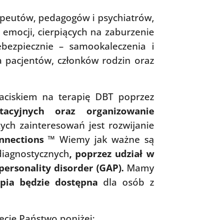
apeutów, pedagogów i psychiatrów,
emocji, cierpiących na zaburzenie
bezpiecznie – samookaleczenia i
 pacjentów, członków rodzin oraz
ciskiem na terapię DBT poprzez
tacyjnych oraz organizowanie
ych zainteresowań jest rozwijanie
nnections ™
Wiemy jak ważne są
diagnostycznych
, poprzez udział w
personality disorder (GAP).
Mamy
apia będzie dostępna
dla osób z
ecie Państwo poniżej: