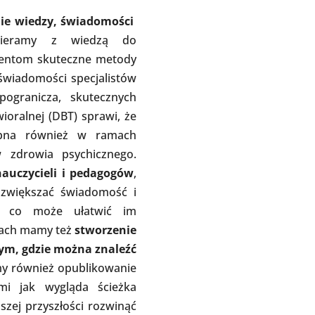
ie wiedzy, świadomości
cieramy z wiedzą do
cjentom skuteczne metody
 świadomości specjalistów
ogranicza, skutecznych
wioralnej (DBT) sprawi, że
tępna również w ramach
 zdrowia psychicznego.
auczycieli i pedagogów
,
 zwiększać świadomość i
w, co może ułatwić im
nach mamy też
stworzenie
tym, gdzie można znaleźć
my również opublikowanie
i jak wygląda ścieżka
szej przyszłości rozwinąć