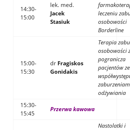
lek. med.
farmakotera
14:30-
Jacek
leczeniu zab
15:00
Stasiuk
osobowości
Borderline
Terapia zabu
osobowości 
pogranicza
15:00-
dr
Fragiskos
pacjentów ze
15:30
Gonidakis
współwystęp
zaburzeniam
odżywiania
15:30-
Przerwa kawowa
15:45
Nastolatki i