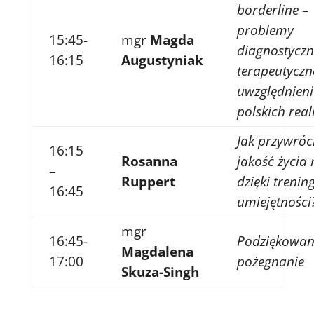
borderline –
problemy
15:45-
mgr
Magda
diagnostyczn
16:15
Augustyniak
terapeutyczn
uwzględnien
polskich rea
Jak przywróc
16:15
Rosanna
jakość życia 
–
Ruppert
dzięki trenin
16:45
umiejętności
mgr
16:45-
Podziękowani
Magdalena
17:00
pożegnanie
Skuza-Singh