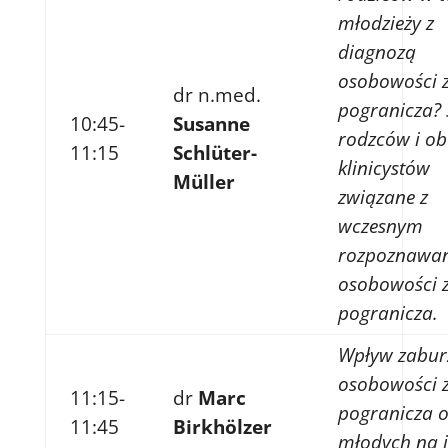
młodzieży z
diagnozą
osobowości 
dr n.med.
pogranicza? 
10:45-
Susanne
rodzców i o
11:15
Schlüter-
klinicystów
Müller
związane z
wczesnym
rozpoznawa
osobowości 
pogranicza.
Wpływ zabur
osobowości 
11:15-
dr
Marc
pogranicza 
11:45
Birkhölzer
młodych na 