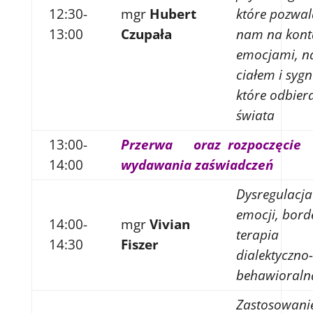
12:30-
mgr
Hubert
które pozwal
13:00
Czupała
nam na kont
emocjami, n
ciałem i syg
które odbier
świata
13:00-
Przerwa oraz rozpoczęcie
14:00
wydawania zaświadczeń
Dysregulacja
emocji, borde
14:00-
mgr
Vivian
terapia
14:30
Fiszer
dialektyczno-
behawioraln
Zastosowani