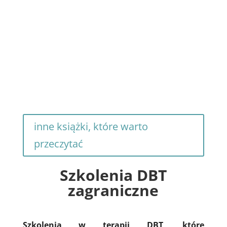
każdej osoby, która chce rozwijać swoją
wiedzę i kompetencje jeśli chodzi o
zaburzenie osobowości z pogranicza i
terapię dialektyczno-behawioralną (DBT)
Ta książka jest już dostępna od 10 lat w...
inne książki, które warto
przeczytać
Szkolenia DBT
zagraniczne
Szkolenia w terapii DBT, które