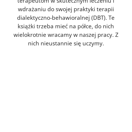
terapeutom w skutecznym leczeniu i
wdrażaniu do swojej praktyki terapii
dialektyczno-behawioralnej (DBT). Te
książki trzeba mieć na półce, do nich
wielokrotnie wracamy w naszej pracy. Z
nich nieustannie się uczymy.
Shireen L. Rizvi w swojej książce Analiza
łańcuchowa w terapii dialektyczno -