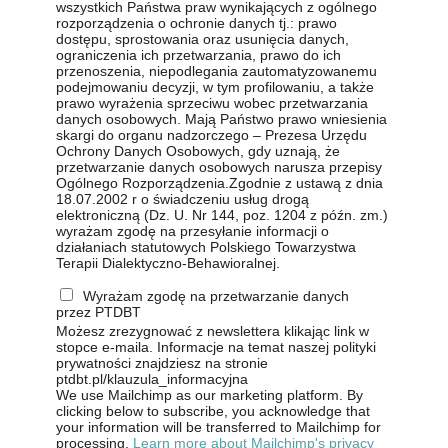
wszystkich Państwa praw wynikających z ogólnego
rozporządzenia o ochronie danych tj.: prawo
dostępu, sprostowania oraz usunięcia danych,
ograniczenia ich przetwarzania, prawo do ich
przenoszenia, niepodlegania zautomatyzowanemu
podejmowaniu decyzji, w tym profilowaniu, a także
prawo wyrażenia sprzeciwu wobec przetwarzania
danych osobowych. Mają Państwo prawo wniesienia
skargi do organu nadzorczego – Prezesa Urzędu
Ochrony Danych Osobowych, gdy uznają, że
przetwarzanie danych osobowych narusza przepisy
Ogólnego Rozporządzenia.Zgodnie z ustawą z dnia
18.07.2002 r o świadczeniu usług drogą
elektroniczną (Dz. U. Nr 144, poz. 1204 z późn. zm.)
wyrażam zgodę na przesyłanie informacji o
działaniach statutowych Polskiego Towarzystwa
Terapii Dialektyczno-Behawioralnej.
Wyrażam zgodę na przetwarzanie danych
przez PTDBT
Możesz zrezygnować z newslettera klikając link w
stopce e-maila. Informacje na temat naszej polityki
prywatności znajdziesz na stronie
ptdbt.pl/klauzula_informacyjna
We use Mailchimp as our marketing platform. By
clicking below to subscribe, you acknowledge that
your information will be transferred to Mailchimp for
processing.
Learn more about Mailchimp's privacy