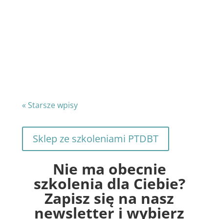
CONNECTIONS TERMIN: 4/5/6 grudnia
2026, godz. 9:00-17:00 oraz dla przyszłych
liderów uczestniczących w ścieżce o
obniżonej cenie (600 pln) dodatkowe 3
obowiązkowe spotkania...
« Starsze wpisy
Sklep ze szkoleniami PTDBT
Nie ma obecnie
szkolenia dla Ciebie?
Zapisz się na nasz
newsletter i wybierz