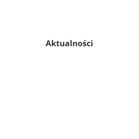
Więcej
Aktualności
Trening umiejętności DBT, Gdańsk, start 07
września 2026 r.
Trening umiejętności DBT Nazwa treningu: Trening
umiejętności DBT-A dla nastolatków i ich rodziców
Województwo: woj. pomorskie Nazwa
miejscowości:...