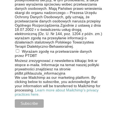
podejmowaniu decyzji, w tym profilowaniu, a także
prawo wyrażenia sprzeciwu wobec przetwarzania
danych osobowych. Mają Państwo prawo wniesienia
skargi do organu nadzorczego – Prezesa Urzędu
Ochrony Danych Osobowych, gdy uznają, że
przetwarzanie danych osobowych narusza przepisy
Ogólnego Rozporządzenia.Zgodnie z ustawą z dnia
18.07.2002 r o świadczeniu usług drogą
elektroniczną (Dz. U. Nr 144, poz. 1204 z późn. zm.)
wyrażam zgodę na przesyłanie informacji o
działaniach statutowych Polskiego Towarzystwa
Terapii Dialektyczno-Behawioralnej.
Wyrażam zgodę na przetwarzanie danych
przez PTDBT
Możesz zrezygnować z newslettera klikając link w
stopce e-maila. Informacje na temat naszej polityki
prywatności znajdziesz na stronie
ptdbt.pl/klauzula_informacyjna
We use Mailchimp as our marketing platform. By
clicking below to subscribe, you acknowledge that
your information will be transferred to Mailchimp for
processing.
Learn more about Mailchimp's privacy
practices here.