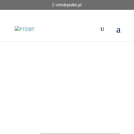
info@ptdbt.pl
Polskie
Towarzystw
o DBT
Polskie Towarzystwo Terapii
Dialektyczno-Behawioralnej