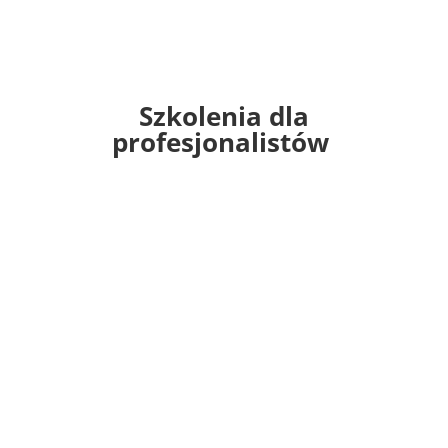
Szkolenia dla
profesjonalistów
Szkolenie DBT Comprehensive 2026-2027
DBT COMPREHENSIVE ZAAWANSOWANE SZKOLENIE
W TERAPII DIALEKTYCZNO-BEHAWIORALNEJ DBT
COMPREHENSIVE to całościowe roczne szkolenie,
które pozwala...
Więcej