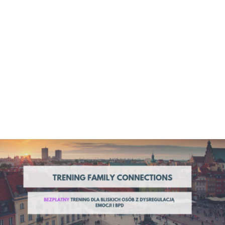
Więcej
Trening umiejętności DBT, ON-LINE, start 30
września 2026 r.
Trening umiejętności DBT Nazwa treningu: Trening
DBT "Umiejętności przetrwania kryzysu i radzenia
sobie z impulsywnością" Województwo: ON-LINE
Nazwa...
Więcej