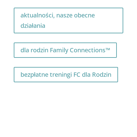
aktualności, nasze obecne
działania
dla rodzin Family Connections™
bezpłatne treningi FC dla Rodzin
zostań terapeutą DBT
sklep PTDBT ze szkoleniami