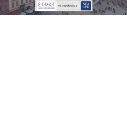
Trening FC, Bydgoszcz, start 16 października 2026 r.
we współpracy z Trening Family
Connections.
...
Więcej
Szkolenie DBT Comprehensive 2026-2027
DBT COMPREHENSIVE ZAAWANSOWANE SZKOLENIE
W TERAPII DIALEKTYCZNO-BEHAWIORALNEJ DBT
COMPREHENSIVE to całościowe roczne szkolenie,
które pozwala...
Więcej