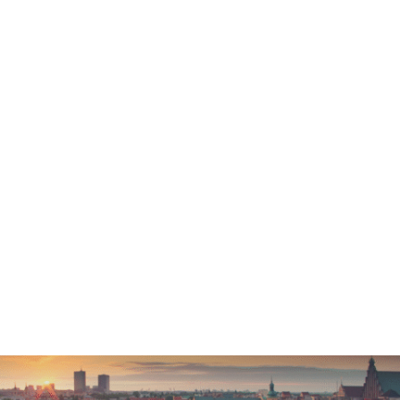
Czytaj dalej
Trening umiejętności DBT, ON-LINE,
start 30 września 2026 r.
Trening umiejętności DBT Nazwa treningu: Trening
DBT "Umiejętności przetrwania kryzysu i radzenia
sobie z impulsywnością" Województwo: ON-LINE
Nazwa miejscowości: ON-LINE Dzień tygodnia
treningu: środa Godziny treningu: 19:00-21:00
Planowana data rozpoczęcia...
Czytaj dalej