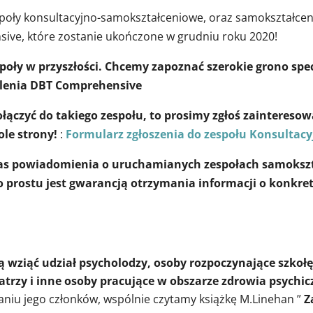
poły konsultacyjno-samokształceniowe, oraz samokształcen
sive, które zostanie ukończone w grudniu roku 2020!
oły w przyszłości. Chcemy zapoznać szerokie grono spe
kolenia DBT Comprehensive
ś dołączyć do takiego zespołu, to prosimy zgłoś zaintere
ole strony!
:
Formularz zgłoszenia do zespołu Konsultac
nas powiadomienia o uruchamianych zespołach samokszta
 Po prostu jest gwarancją otrzymania informacji o konk
ziąć udział psycholodzy, osoby rozpoczynające szkołę 
hiatrzy i inne osoby pracujące w obszarze zdrowia psychi
aniu jego członków, wspólnie czytamy książkę M.Linehan ”
Z