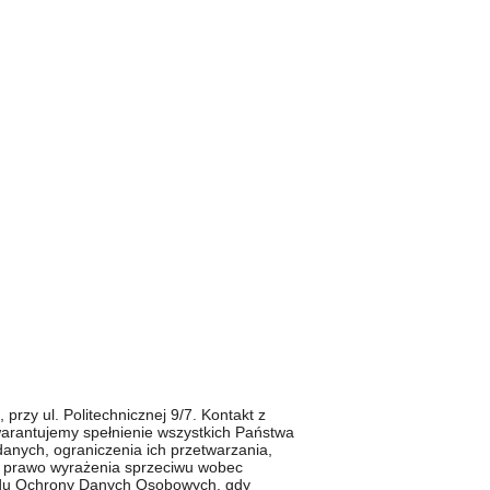
rzy ul. Politechnicznej 9/7. Kontakt z
warantujemy spełnienie wszystkich Państwa
anych, ograniczenia ich przetwarzania,
e prawo wyrażenia sprzeciwu wobec
ędu Ochrony Danych Osobowych, gdy