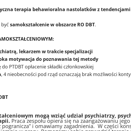
tyczna terapia behawioralna nastolatków z tendencjam
 być
samokształcenie w obszarze RO DBT
.
SAMOKSZTAŁCENIOWYM:
iatrą, lekarzem w trakcie specjalizacji
oka motywacja do poznawania tej metody
ę do PTDBT opłacenie składki członkowskiej
h
, 4 nieobecności pod rząd oznaczają brak możliwości kont
TDBT
tałceniowym mogą wziąć udział psychiatrzy, psyc
apii.
Praca zespołu opiera się na zaangażowaniu jego
z pogranicza” i omawiamy zagadnienia. W części ko