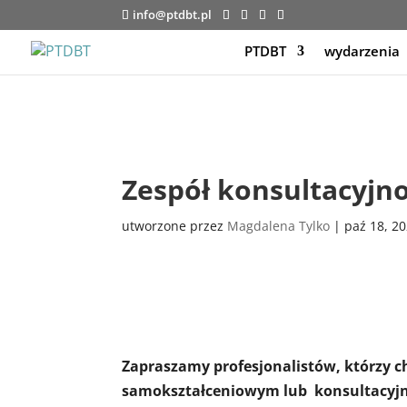
info@ptdbt.pl
PTDBT
wydarzenia
Zespół konsultacyjn
utworzone przez
Magdalena Tylko
|
paź 18, 2
Zapraszamy profesjonalistów, którzy ch
samokształceniowym lub konsultacyj