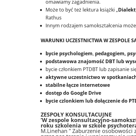
omawiamy zagadnienia.
Może to być też lektura książki „
Dialek
Rathus
Innym rodzajem samokształcenia może
WARUNKI UCZESTNICTWA W ZESPOLE 
bycie psychologiem
,
pedagogiem, psych
podstawowa znajomość DBT lub wys
bycie członkiem PTDBT lub zapisanie si
aktywne uczestnictwo w spotkaniac
stabilne łącze internetowe
dostęp do Google Drive
bycie czlonkiem lub dołączenie do P
ZESPOŁY KONSULTACUJNE
’W zespole konsultacyjno-samoksz
roku szkolenia w szkole psychoter
M.Linehan ” Zaburzenie osobowości 