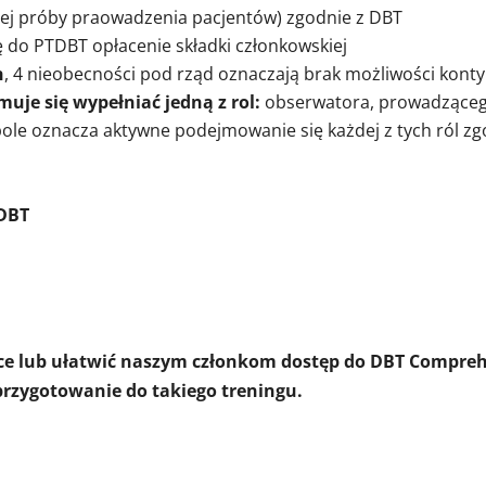
ej próby praowadzenia pacjentów) zgodnie z DBT
ę do PTDBT opłacenie składki członkowskiej
h
, 4 nieobecności pod rząd oznaczają brak możliwości kont
uje się wypełniać jedną z rol:
obserwatora, prowadzącego
ole oznacza aktywne podejmowanie się każdej z tych ról 
TDBT
e lub ułatwić naszym członkom dostęp do DBT Comprehen
rzygotowanie do takiego treningu.