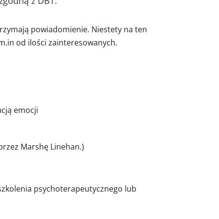
 zgodną z DBT.
trzymają powiadomienie. Niestety na ten
.in od ilości zainteresowanych.
acją emocji
przez Marshę Linehan.)
 szkolenia psychoterapeutycznego lub