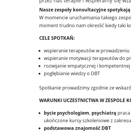
przez nas terapie i wspieramy się w
Nasze zespoły konsultacyjne spotykają
W momencie uruchamiania takiego zespołu
moment trudno nam okreslić kiedy taki ko
CELE SPOTKAŃ:
wspieranie terapeutów w prowadzeniu 
wspieranie motywacji terapeutów do p
rozwijanie empatycznej i kompetentnej 
pogłębianie wiedzy o DBT
Spotkanie prowadzimy zgodnie ze wskazów
WARUNKI UCZESTNICTWA W ZESPOLE 
bycie psychologiem
,
psychiatrą
praca 
ukończone kursy szkoleniowe z zakresu
podstawowa znajomość DBT