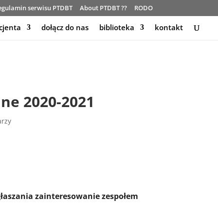
egulamin serwisu PTDBT
About PTDBT ??
RODO
cjenta
dołącz do nas
biblioteka
kontakt
ine 2020-2021
arzy
zgłaszania zainteresowanie zespołem