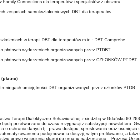
ów Family Connections dla terapeutów i specjalistów z obszaru
ych zespołach samokształceniowych DBT dla terapeutów
szkoleniach w terapii DBT dla terapeutów m.in.: DBT Comprehe
 o płatnych wydarzeniach organizowanych przez PTDBT
e o płatnych wydarzeniach organizowanych przez CZŁONKÓW PTDBT
 (płatne)
 treningach umiejętności DBT organizowanych przez członków PTDB
stwo Terapii Dialektyczno-Behawioralnej z siedzibą w Gdańsku 80-288, p
będą przetwarzane do czasu rezygnacji z subskrypcji newslettera. G
a o ochronie danych tj.: prawo dostępu, sprostowania oraz usunięcia d
zautomatyzowanemu podejmowaniu decyzji, w tym profilowaniu, a takż
stwo prawo wniesienia skargi do organu nadzorczego – Prezesa Urz