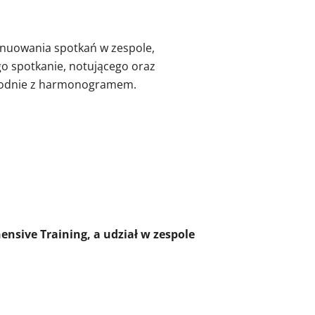
ynuowania spotkań w zespole,
 spotkanie, notującego oraz
zgodnie z harmonogramem.
sive Training, a udział w zespole