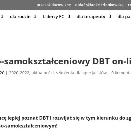
przekaż darowiznę
opłać składkę członkowską
r
dla rodzin
Liderzy FC
dla terapeuty
dla pa
o-samokształceniowy DBT on-l
020
|
2020-2022
,
aktualności
,
szkolenia dla specjalistów
|
0 koment
cę lepiej poznać DBT i rozwijać się w tym kierunku do 
no-samokształceniowym!