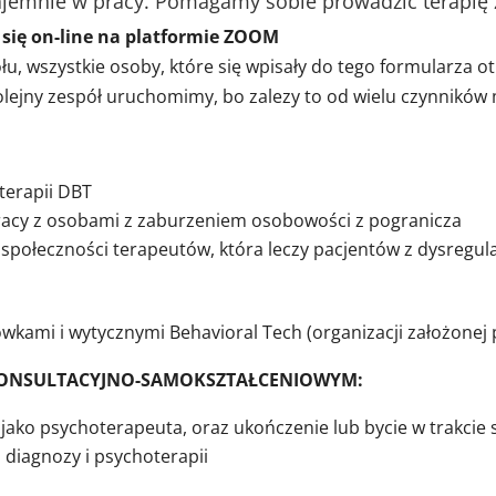
zajemnie w pracy. Pomagamy sobie prowadzić terapię
 się on-line na platformie ZOOM
, wszystkie osoby, które się wpisały do tego formularza o
lejny zespół uruchomimy, bo zalezy to od wielu czynników m
terapii DBT
racy z osobami z zaburzeniem osobowości z pogranicza
społeczności terapeutów, która leczy pacjentów z dysregul
kami i wytycznymi Behavioral Tech (organizacji założonej 
KONSULTACYJNO-SAMOKSZTAŁCENIOWYM:
jako psychoterapeuta, oraz ukończenie lub bycie w trakcie
 diagnozy i psychoterapii