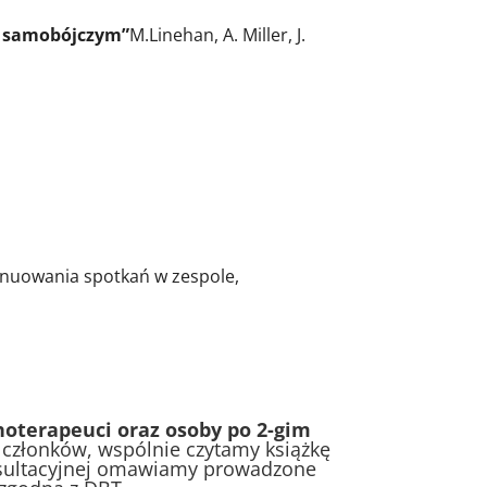
i samobójczym”
M.Linehan, A. Miller, J.
ynuowania spotkań w zespole,
hoterapeuci oraz osoby po 2-gim
 członków, wspólnie czytamy książkę
nsultacyjnej omawiamy prowadzone