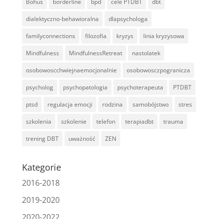
Bohus
borderline
bpd
cele PTDBT
dbt
dialektyczno-behawioralna
dlapsychologa
familyconnections
filozofia
kryzys
linia kryzysowa
Mindfulness
MindfulnessRetreat
nastolatek
osobowoscchwiejnaemocjonalnie
osobowosczpogranicza
psycholog
psychopatologia
psychoterapeuta
PTDBT
ptsd
regulacja emocji
rodzina
samobójstwo
stres
szkolenia
szkolenie
telefon
terapiadbt
trauma
trening DBT
uważność
ZEN
Kategorie
2016-2018
2019-2020
2020-2022