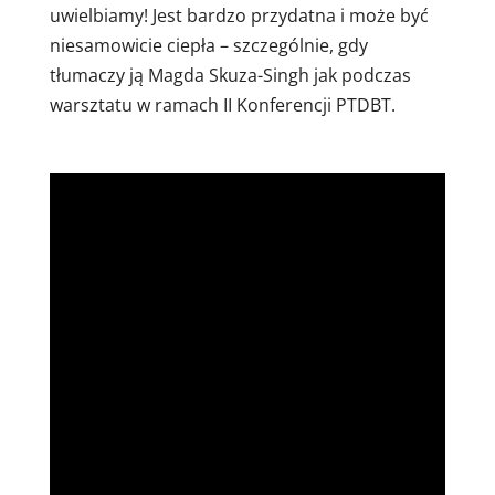
uwielbiamy! Jest bardzo przydatna i może być
niesamowicie ciepła – szczególnie, gdy
tłumaczy ją Magda Skuza-Singh
jak podczas
warsztatu w ramach II Konferencji PTDBT.