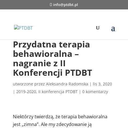
info@ptdbt.pl
Przydatna terapia
behawioralna –
nagranie z II
Konferencji PTDBT
utworzone przez
Aleksandra Radomska
|
lis 3, 2020
|
2019-2020
,
II konferencja PTDBT
|
0 komentarzy
Niektórzy twierdzą, że terapia behawioralna
jest „zimna”. Ale my zdecydowanie ją