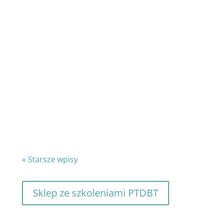
Mamy wspaniałą wiadomość!!! W grudniu
2026 odbędzie się.... Szkolenie FAMILY
CONNECTIONS TERMIN: 4/5/6 grudnia
2026, godz. 9:00-17:00 oraz dla przyszłych
liderów uczestniczących w ścieżce o
obniżonej cenie (600 pln) dodatkowe 3
obowiązkowe spotkania...
« Starsze wpisy
Sklep ze szkoleniami PTDBT