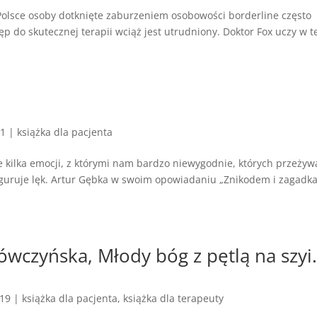
W Polsce osoby dotknięte zaburzeniem osobowości borderline często
ęp do skutecznej terapii wciąż jest utrudniony. Doktor Fox uczy w t
21
|
książka dla pacjenta
e kilka emocji, z którymi nam bardzo niewygodnie, których przeżyw
figuruje lęk. Artur Gębka w swoim opowiadaniu „Znikodem i zagadk
ówczyńska, Młody bóg z pętlą na szyi
019
|
książka dla pacjenta
,
książka dla terapeuty