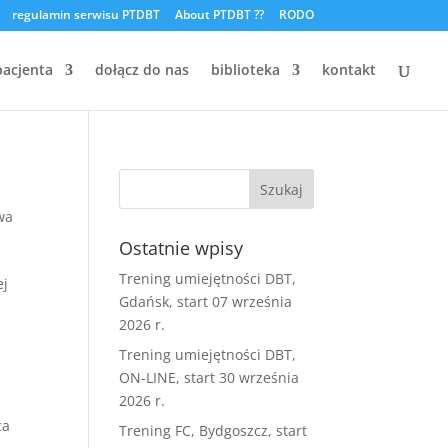
regulamin serwisu PTDBT
About PTDBT ??
RODO
pacjenta
dołącz do nas
biblioteka
kontakt
wa
Ostatnie wpisy
Trening umiejętności DBT,
ej
Gdańsk, start 07 września
2026 r.
Trening umiejętności DBT,
ON-LINE, start 30 września
2026 r.
ca
Trening FC, Bydgoszcz, start