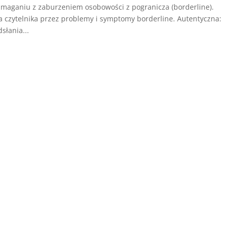
o zmaganiu z zaburzeniem osobowości z pogranicza (borderline).
a czytelnika przez problemy i symptomy borderline. Autentyczna:
słania...