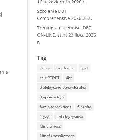
16 października 2026 r.
Szkolenie DBT
ej
Comprehensive 2026-2027
Trening umiejętności DBT,
ON-LINE, start 23 lipca 2026
r.
Tagi
Bohus
borderline
bpd
ania
cele PTDBT
dbt
a
dialektyczno-behawioralna
dlapsychologa
familyconnections
filozofia
.
kryzys
linia kryzysowa
Mindfulness
MindfulnessRetreat