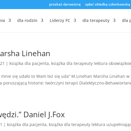
przekaż darowiznę
opłać składkę członkowską
nia
dla rodzin
Liderzy FC
dla terapeuty
dla 
Marsha Linehan
021
|
książka dla pacjenta
,
książka dla terapeuty lektura obowiązko
li mnie się udało to Wam też się uda” M.Linehan Marsha Linahan w
a poruszającą historie: twórczyni terapii Dialektyczno-Behawiorlan
ędzi.” Daniel J.Fox
21
|
książka dla pacjenta
,
książka dla terapeuty lektura uzupełniają