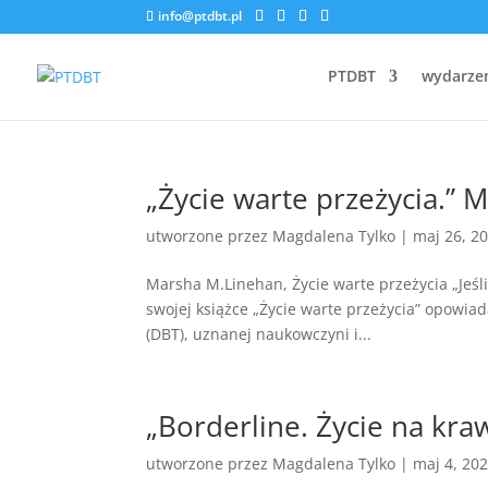
info@ptdbt.pl
PTDBT
wydarze
„Życie warte przeżycia.” 
utworzone przez
Magdalena Tylko
|
maj 26, 2
Marsha M.Linehan, Życie warte przeżycia „Jeś
swojej książce „Życie warte przeżycia” opowiad
(DBT), uznanej naukowczyni i...
„Borderline. Życie na kraw
utworzone przez
Magdalena Tylko
|
maj 4, 20