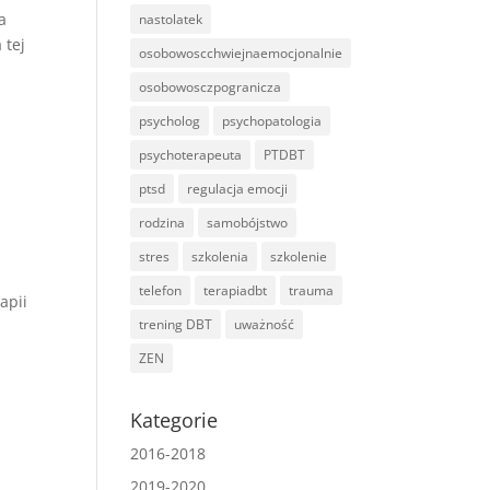
a
nastolatek
 tej
osobowoscchwiejnaemocjonalnie
osobowosczpogranicza
psycholog
psychopatologia
psychoterapeuta
PTDBT
ptsd
regulacja emocji
rodzina
samobójstwo
stres
szkolenia
szkolenie
telefon
terapiadbt
trauma
apii
trening DBT
uważność
ZEN
Kategorie
2016-2018
2019-2020