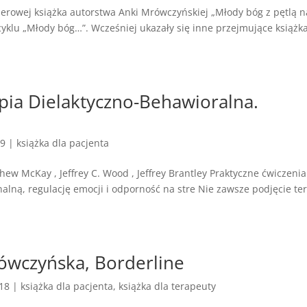
ierowej książka autorstwa Anki Mrówczyńskiej „Młody bóg z pętlą n
 cyklu „Młody bóg…”. Wcześniej ukazały się inne przejmujące książka
apia Dielaktyczno-Behawioralna.
19
|
książka dla pacjenta
ew McKay , Jeffrey C. Wood , Jeffrey Brantley Praktyczne ćwiczenia
alną, regulację emocji i odporność na stre Nie zawsze podjęcie ter
rówczyńska, Borderline
018
|
książka dla pacjenta
,
książka dla terapeuty