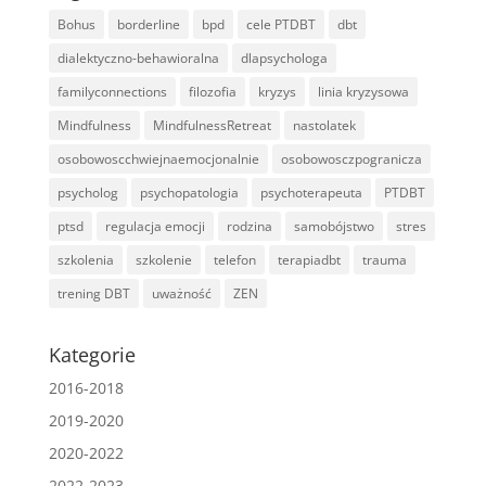
Bohus
borderline
bpd
cele PTDBT
dbt
dialektyczno-behawioralna
dlapsychologa
familyconnections
filozofia
kryzys
linia kryzysowa
Mindfulness
MindfulnessRetreat
nastolatek
osobowoscchwiejnaemocjonalnie
osobowosczpogranicza
psycholog
psychopatologia
psychoterapeuta
PTDBT
ptsd
regulacja emocji
rodzina
samobójstwo
stres
szkolenia
szkolenie
telefon
terapiadbt
trauma
trening DBT
uważność
ZEN
Kategorie
2016-2018
2019-2020
2020-2022
2022-2023