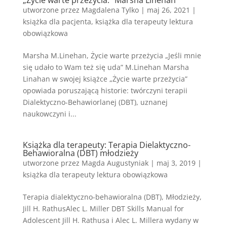
„Życie warte przeżycia.” Marsha Linehan
utworzone przez
Magdalena Tylko
|
maj 26, 2021
|
książka dla pacjenta
,
książka dla terapeuty lektura
obowiązkowa
Marsha M.Linehan, Życie warte przeżycia „Jeśli mnie
się udało to Wam też się uda” M.Linehan Marsha
Linahan w swojej książce „Życie warte przeżycia”
opowiada poruszającą historie: twórczyni terapii
Dialektyczno-Behawiorlanej (DBT), uznanej
naukowczyni i...
Książka dla terapeuty: Terapia Dielaktyczno-
Behawioralna (DBT) młodzieży
utworzone przez
Magda Augustyniak
|
maj 3, 2019
|
książka dla terapeuty lektura obowiązkowa
Terapia dialektyczno-behawioralna (DBT), Młodzieży,
Jill H. RathusAlec L. Miller DBT Skills Manual for
Adolescent Jill H. Rathusa i Alec L. Millera wydany w