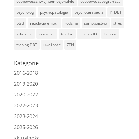
osobowoscchwiejnaemocjonalnie
osobowosczpogranicza
psycholog
psychopatologia
psychoterapeuta
PTDBT
ptsd
regulacja emocji
rodzina
samobójstwo
stres
szkolenia
szkolenie
telefon
terapiadbt
trauma
trening DBT
uważność
ZEN
Kategorie
2016-2018
2019-2020
2020-2022
2022-2023
2023-2024
2025-2026
aktualności