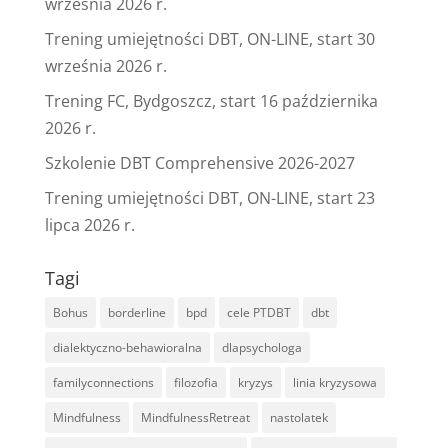
września 2026 r.
Trening umiejętności DBT, ON-LINE, start 30
września 2026 r.
Trening FC, Bydgoszcz, start 16 października
2026 r.
Szkolenie DBT Comprehensive 2026-2027
Trening umiejętności DBT, ON-LINE, start 23
lipca 2026 r.
Tagi
Bohus
borderline
bpd
cele PTDBT
dbt
dialektyczno-behawioralna
dlapsychologa
familyconnections
filozofia
kryzys
linia kryzysowa
Mindfulness
MindfulnessRetreat
nastolatek