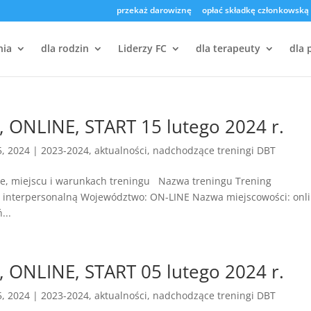
przekaż darowiznę
opłać składkę członkowską
nia
dla rodzin
Liderzy FC
dla terapeuty
dla 
, ONLINE, START 15 lutego 2024 r.
5, 2024
|
2023-2024
,
aktualności
,
nadchodzące treningi DBT
ie, miejscu i warunkach treningu Nazwa treningu Trening
ą interpersonalną Województwo: ON-LINE Nazwa miejscowości: onl
...
, ONLINE, START 05 lutego 2024 r.
5, 2024
|
2023-2024
,
aktualności
,
nadchodzące treningi DBT