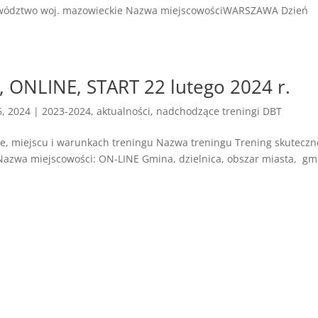
jewództwo woj. mazowieckie Nazwa miejscowościWARSZAWA Dzień
, ONLINE, START 22 lutego 2024 r.
6, 2024
|
2023-2024
,
aktualności
,
nadchodzące treningi DBT
ie, miejscu i warunkach treningu Nazwa treningu Trening skuteczn
azwa miejscowości: ON-LINE Gmina, dzielnica, obszar miasta, gm