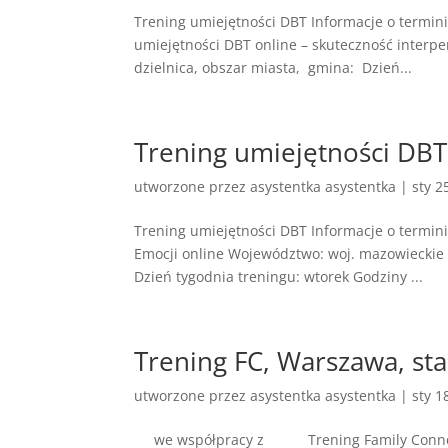
Trening umiejętności DBT Informacje o termin
umiejętności DBT online – skuteczność inter
dzielnica, obszar miasta, gmina: Dzień...
Trening umiejętności DBT
utworzone przez
asystentka asystentka
|
sty 2
Trening umiejętności DBT Informacje o termin
Emocji online Województwo: woj. mazowieckie 
Dzień tygodnia treningu: wtorek Godziny ...
Trening FC, Warszawa, sta
utworzone przez
asystentka asystentka
|
sty 1
we współpracy z Trening Family Connectio