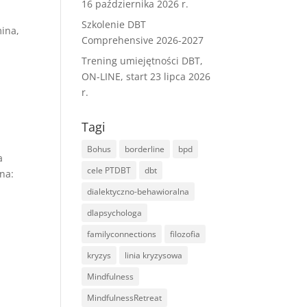
16 października 2026 r.
Szkolenie DBT
ina,
Comprehensive 2026-2027
Trening umiejętności DBT,
ON-LINE, start 23 lipca 2026
r.
Tagi
Bohus
borderline
bpd
a
cele PTDBT
dbt
ina:
dialektyczno-behawioralna
dlapsychologa
familyconnections
filozofia
kryzys
linia kryzysowa
Mindfulness
MindfulnessRetreat