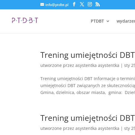
info@ptdbt.pl
PTDBT
wydarze
Trening umiejętności DBT
utworzone przez
asystentka asystentka
|
sty 2
Trening umiejętności DBT Informacje o termin
umiejętności DBT związanych ze skuteczności
Gmina, dzielnica, obszar miasta, gmina: Dzień
Trening umiejętności DBT
utworzone przez
asystentka asystentka
|
sty 2