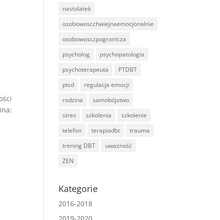
nastolatek
osobowoscchwiejnaemocjonalnie
osobowosczpogranicza
psycholog
psychopatologia
psychoterapeuta
PTDBT
ptsd
regulacja emocji
ości
rodzina
samobójstwo
ina:
stres
szkolenia
szkolenie
telefon
terapiadbt
trauma
trening DBT
uważność
ZEN
Kategorie
2016-2018
2019-2020