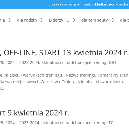
przekaż darowiznę
opłać składkę członkowską
nia
dla rodzin
Liderzy FC
dla terapeuty
dla 
 OFF-LINE, START 13 kwietnia 2024 r
29, 2024
|
2023-2024
,
aktualności
,
nadchodzące treningi DBT
nie, miejscu i warunkach treningu Nazwa treningu Kameralny Tren
azwa miejscowości: Warszawa Gmina, dzielnica, obszar miasta,
...
rt 9 kwietnia 2024 r.
25, 2024
|
2023-2024
,
aktualności
,
nadchodzące treningi FC