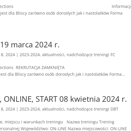
g Family Connections Informacje
st dla Bliscy zarówno osób dorosłych jak i nastolatków Forma
 19 marca 2024 r.
18, 2024
|
2023-2024
,
aktualności
,
nadchodzące treningi FC
amily Connections REKRUTACJA ZAMKNIĘT
a Bliscy zarówno osób dorosłych jak i nastolatków Forma...
, ONLINE, START 08 kwietnia 2024 r.
18, 2024
|
2023-2024
,
aktualności
,
nadchodzące treningi DBT
ie, miejscu i warunkach treningu Nazwa treningu Trening
personalnej Województwo: ON-LINE Nazwa miejscowości: ON-LINE