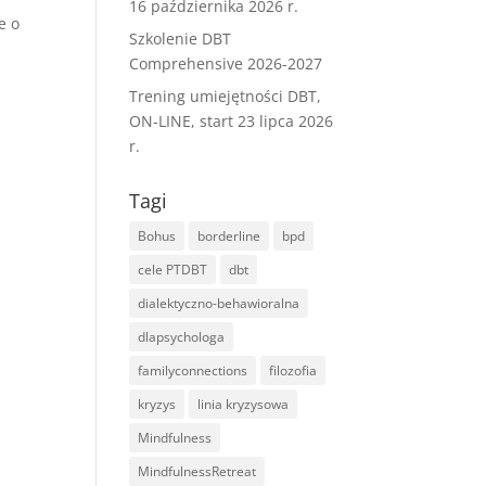
16 października 2026 r.
 o
Szkolenie DBT
Comprehensive 2026-2027
Trening umiejętności DBT,
ON-LINE, start 23 lipca 2026
r.
Tagi
Bohus
borderline
bpd
A ​
cele PTDBT
dbt
dialektyczno-behawioralna
dlapsychologa
familyconnections
filozofia
kryzys
linia kryzysowa
Mindfulness
MindfulnessRetreat