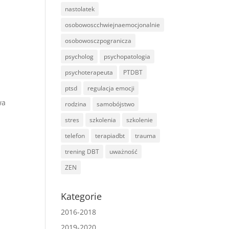
nastolatek
osobowoscchwiejnaemocjonalnie
osobowosczpogranicza
psycholog
psychopatologia
psychoterapeuta
PTDBT
ptsd
regulacja emocji
wa
rodzina
samobójstwo
stres
szkolenia
szkolenie
telefon
terapiadbt
trauma
trening DBT
uważność
ZEN
Kategorie
2016-2018
2019-2020