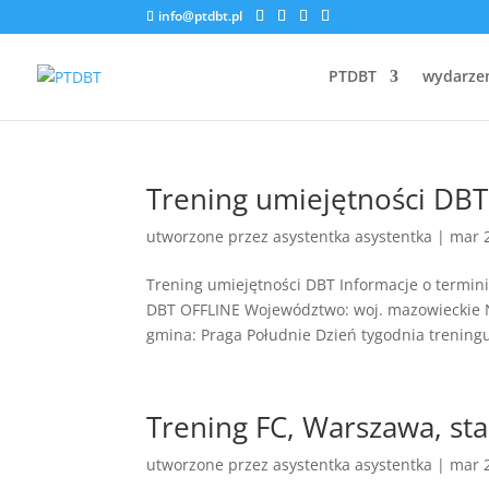
info@ptdbt.pl
PTDBT
wydarze
Trening umiejętności DBT,
utworzone przez
asystentka asystentka
|
mar 
Trening umiejętności DBT Informacje o termi
DBT OFFLINE Województwo: woj. mazowieckie N
gmina: Praga Południe Dzień tygodnia treningu:
Trening FC, Warszawa, sta
utworzone przez
asystentka asystentka
|
mar 