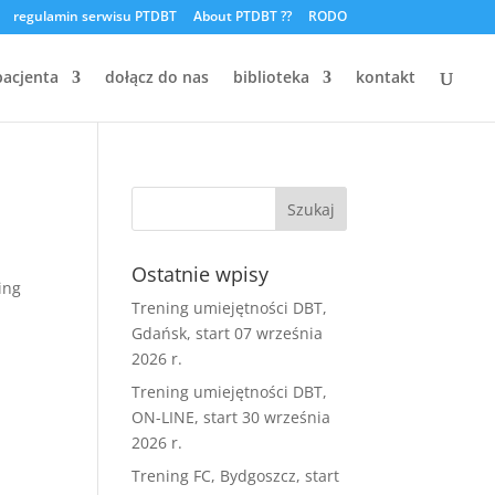
regulamin serwisu PTDBT
About PTDBT ??
RODO
pacjenta
dołącz do nas
biblioteka
kontakt
.
Ostatnie wpisy
ing
Trening umiejętności DBT,
Gdańsk, start 07 września
2026 r.
Trening umiejętności DBT,
ON-LINE, start 30 września
2026 r.
Trening FC, Bydgoszcz, start