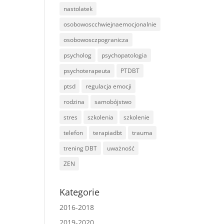
nastolatek
osobowoscchwiejnaemocjonalnie
osobowosczpogranicza
psycholog
psychopatologia
psychoterapeuta
PTDBT
ptsd
regulacja emocji
rodzina
samobójstwo
stres
szkolenia
szkolenie
telefon
terapiadbt
trauma
trening DBT
uważność
ZEN
Kategorie
2016-2018
2019-2020