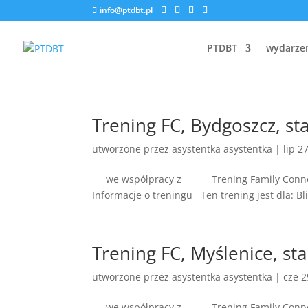
info@ptdbt.pl
PTDBT
wydarze
Trening FC, Bydgoszcz, sta
utworzone przez
asystentka asystentka
|
lip 2
we współpracy z Tr
Informacje o treningu Ten trening jest dla: B
Trening FC, Myślenice, sta
utworzone przez
asystentka asystentka
|
cze 2
we współpracy z Tr