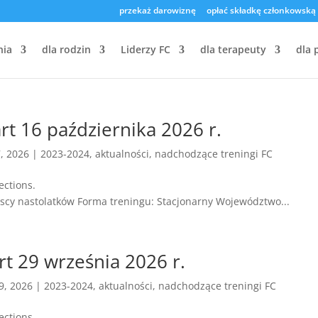
przekaż darowiznę
opłać składkę członkowską
nia
dla rodzin
Liderzy FC
dla terapeuty
dla 
rt 16 października 2026 r.
7, 2026
|
2023-2024
,
aktualności
,
nadchodzące treningi FC
ening Family Connections.
liscy nastolatków Forma treningu: Stacjonarny Województwo...
rt 29 września 2026 r.
9, 2026
|
2023-2024
,
aktualności
,
nadchodzące treningi FC
ening Family Connections.