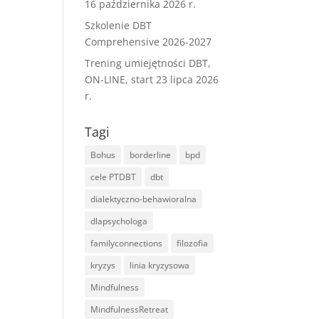
16 października 2026 r.
Szkolenie DBT
Comprehensive 2026-2027
Trening umiejętności DBT,
ON-LINE, start 23 lipca 2026
r.
Tagi
Bohus
borderline
bpd
cele PTDBT
dbt
dialektyczno-behawioralna
dlapsychologa
familyconnections
filozofia
kryzys
linia kryzysowa
Mindfulness
MindfulnessRetreat