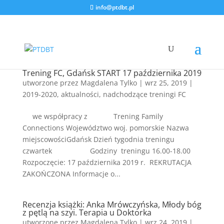
info@ptdbt.pl
Trening FC, Gdańsk START 17 października 2019
utworzone przez
Magdalena Tylko
|
wrz 25, 2019
|
2019-2020
,
aktualności
,
nadchodzące treningi FC
we współpracy z Trening Family
Connections Województwo woj. pomorskie Nazwa
miejscowościGdańsk Dzień tygodnia treningu
czwartek Godziny treningu 16.00-18.00
Rozpoczęcie: 17 października 2019 r. REKRUTACJA
ZAKOŃCZONA Informacje o...
Recenzja książki: Anka Mrówczyńska, Młody bóg
z pętlą na szyi. Terapia u Doktorka
utworzone przez
Magdalena Tylko
|
wrz 24, 2019
|