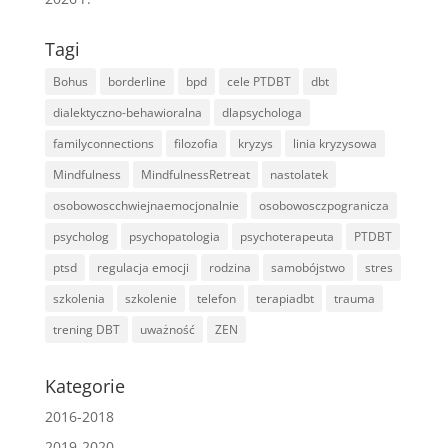
Tagi
Bohus
borderline
bpd
cele PTDBT
dbt
dialektyczno-behawioralna
dlapsychologa
familyconnections
filozofia
kryzys
linia kryzysowa
Mindfulness
MindfulnessRetreat
nastolatek
osobowoscchwiejnaemocjonalnie
osobowosczpogranicza
psycholog
psychopatologia
psychoterapeuta
PTDBT
ptsd
regulacja emocji
rodzina
samobójstwo
stres
szkolenia
szkolenie
telefon
terapiadbt
trauma
trening DBT
uważność
ZEN
Kategorie
2016-2018
2019-2020