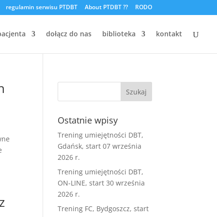
regulamin serwisu PTDBT
About PTDBT ??
RODO
pacjenta
dołącz do nas
biblioteka
kontakt
h
Ostatnie wpisy
Trening umiejętności DBT,
wne
Gdańsk, start 07 września
e
2026 r.
Trening umiejętności DBT,
ON-LINE, start 30 września
2026 r.
z
Trening FC, Bydgoszcz, start