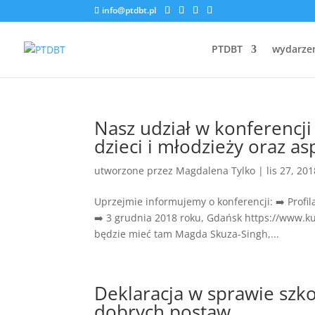
info@ptdbt.pl
PTDBT
wydarze
Nasz udział w konferencj
dzieci i młodzieży oraz a
utworzone przez
Magdalena Tylko
|
lis 27, 20
Uprzejmie informujemy o konferencji: ➡️ Profi
➡️ 3 grudnia 2018 roku, Gdańsk https://www.ku
będzie mieć tam Magda Skuza-Singh,...
Deklaracja w sprawie szk
dobrych postaw