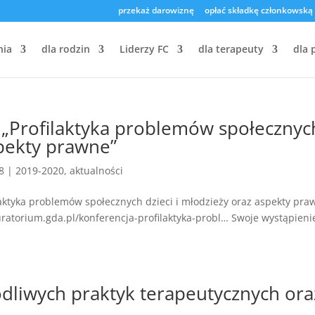
przekaż darowiznę
opłać składkę członkowską
nia
dla rodzin
Liderzy FC
dla terapeuty
dla 
i „Profilaktyka problemów społecznyc
spekty prawne”
18
|
2019-2020
,
aktualności
laktyka problemów społecznych dzieci i młodzieży oraz aspekty pra
ratorium.gda.pl/konferencja-profilaktyka-probl… Swoje wystąpieni
odliwych praktyk terapeutycznych ora