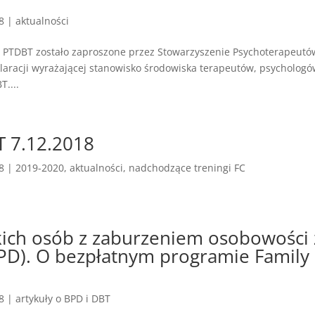
18
|
aktualności
 PTDBT zostało zaproszone przez Stowarzyszenie Psychoterapeutó
laracji wyrażającej stanowisko środowiska terapeutów, psychologó
T....
T 7.12.2018
18
|
2019-2020
,
aktualności
,
nadchodzące treningi FC
skich osób z zaburzeniem osobowości 
BPD). O bezpłatnym programie Family
18
|
artykuły o BPD i DBT