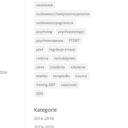
nastolatek
osobowoscchwiejnaemocjonalnie
osobowosczpogranicza
psycholog
psychopatologia
psychoterapeuta
PTDBT
ptsd
regulacja emocji
rodzina
samobójstwo
stres
szkolenia
szkolenie
dzie
telefon
terapiadbt
trauma
trening DBT
uważność
ZEN
Kategorie
2016-2018
2019-2020