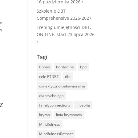
16 października 2026 r.
Szkolenie DBT
Comprehensive 2026-2027
w
Trening umiejętności DBT,
w i
ON-LINE, start 23 lipca 2026
r.
Tagi
Bohus
borderline
bpd
cele PTDBT
dbt
dialektyczno-behawioralna
dlapsychologa
z
familyconnections
filozofia
kryzys
linia kryzysowa
Mindfulness
MindfulnessRetreat