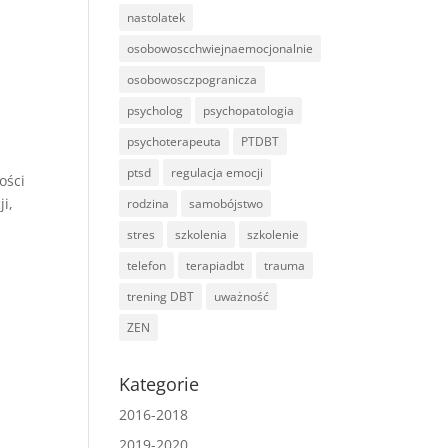
nastolatek
osobowoscchwiejnaemocjonalnie
osobowosczpogranicza
psycholog
psychopatologia
psychoterapeuta
PTDBT
ptsd
regulacja emocji
ości
i,
rodzina
samobójstwo
stres
szkolenia
szkolenie
telefon
terapiadbt
trauma
trening DBT
uważność
ZEN
Kategorie
2016-2018
2019-2020