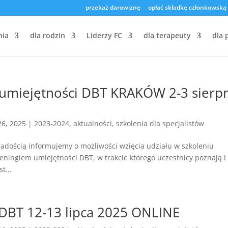
przekaż darowiznę
opłać składkę członkowską
nia
dla rodzin
Liderzy FC
dla terapeuty
dla 
umiejętności DBT KRAKÓW 2-3 sierp
26, 2025
|
2023-2024
,
aktualności
,
szkolenia dla specjalistów
dością informujemy o możliwości wzięcia udziału w szkoleniu
ingiem umiejętności DBT, w trakcie którego uczestnicy poznają i
t...
DBT 12-13 lipca 2025 ONLINE