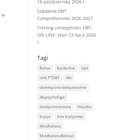
16 października 2026 r.
Szkolenie DBT
m w
Comprehensive 2026-2027
Trening umiejętności DBT,
ON-LINE, start 23 lipca 2026
r.
Tagi
Bohus
borderline
bpd
cele PTDBT
dbt
dialektyczno-behawioralna
dlapsychologa
familyconnections
filozofia
kryzys
linia kryzysowa
Mindfulness
MindfulnessRetreat