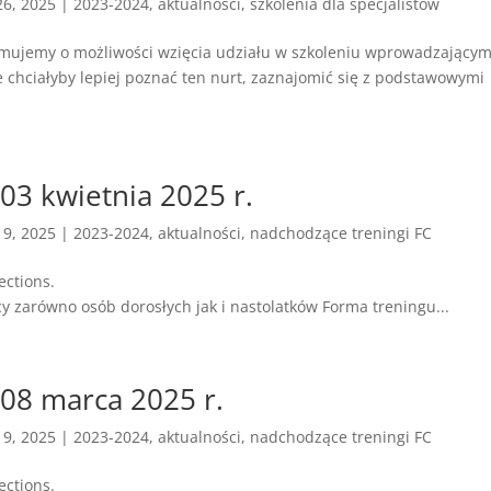
26, 2025
|
2023-2024
,
aktualności
,
szkolenia dla specjalistów
mujemy o możliwości wzięcia udziału w szkoleniu wprowadzający
 chciałyby lepiej poznać ten nurt, zaznajomić się z podstawowymi
 03 kwietnia 2025 r.
19, 2025
|
2023-2024
,
aktualności
,
nadchodzące treningi FC
ening Family Connections.
scy zarówno osób dorosłych jak i nastolatków Forma treningu...
 08 marca 2025 r.
19, 2025
|
2023-2024
,
aktualności
,
nadchodzące treningi FC
ening Family Connections.