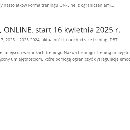
scy nastolatków Forma treningu ON-Line, z ograniczeniami,...
 ONLINE, start 16 kwietnia 2025 r.
17, 2025
|
2023-2024
,
aktualności
,
nadchodzące treningi DBT
ie, miejscu i warunkach treningu Nazwa treningu Trening umiejętn
ęcony umiejętnościom, które pomogą ograniczyć dysregulację emocj