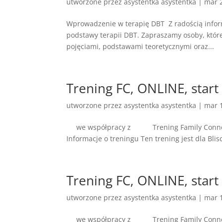
utworzone przez
asystentka asystentka
|
mar 
Wprowadzenie w terapię DBT Z radością infor
podstawy terapii DBT. Zapraszamy osoby, które
pojęciami, podstawami teoretycznymi oraz...
Trening FC, ONLINE, start
utworzone przez
asystentka asystentka
|
mar 
we współpracy z Tr
Informacje o treningu Ten trening jest dla Bli
Trening FC, ONLINE, start
utworzone przez
asystentka asystentka
|
mar 
we współpracy z Tr