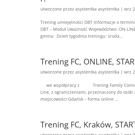
utworzone przez
asystentka asystentka
|
wrz 2
Trening umiejętności DBT Informacje o termin
DBT – Moduł Uważność Województwo: ON-LINE 
gmina: Dzień tygodnia treningu: środa...
Trening FC, ONLINE, STAR
utworzone przez
asystentka asystentka
|
wrz 2
we współpracy z Trening Family Connections
Line, z ograniczeniami, przeznaczony do osób
miejscowości:Gdańsk – forma online ...
Trening FC, Kraków, START
utworzone przez
asystentka asystentka
|
wrz 2