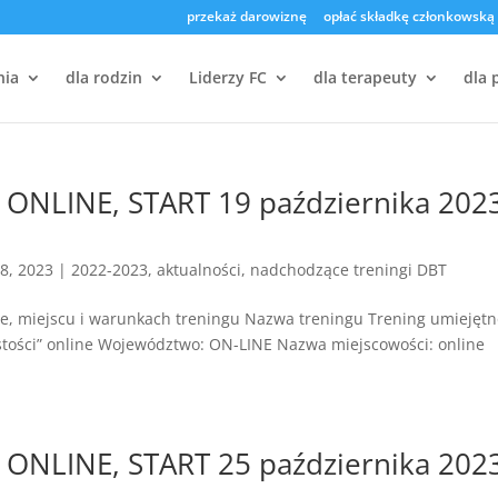
przekaż darowiznę
opłać składkę członkowską
nia
dla rodzin
Liderzy FC
dla terapeuty
dla 
 ONLINE, START 19 października 202
8, 2023
|
2022-2023
,
aktualności
,
nadchodzące treningi DBT
ie, miejscu i warunkach treningu Nazwa treningu Trening umiejętn
stości” online Województwo: ON-LINE Nazwa miejscowości: online
 ONLINE, START 25 października 202