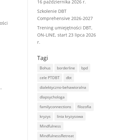
16 października 2026 r.
Szkolenie DBT
Comprehensive 2026-2027
ości
Trening umiejętności DBT,
ON-LINE, start 23 lipca 2026
r.
Tagi
Bohus
borderline
bpd
cele PTDBT
dbt
dialektyczno-behawioralna
-
dlapsychologa
familyconnections
filozofia
kryzys
linia kryzysowa
Mindfulness
MindfulnessRetreat