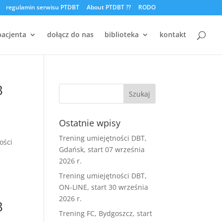
regulamin serwisu PTDBT
About PTDBT ??
RODO
pacjenta
dołącz do nas
biblioteka
kontakt
3
Ostatnie wpisy
Trening umiejętności DBT,
ości
Gdańsk, start 07 września
2026 r.
Trening umiejętności DBT,
ON-LINE, start 30 września
2026 r.
3
Trening FC, Bydgoszcz, start