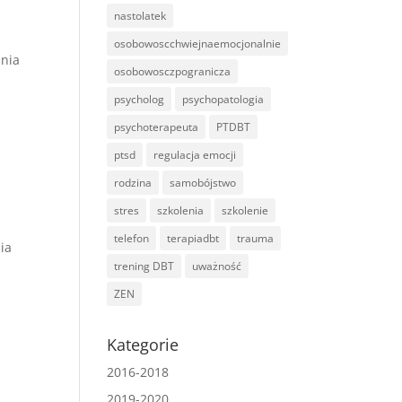
nastolatek
osobowoscchwiejnaemocjonalnie
dnia
osobowosczpogranicza
psycholog
psychopatologia
psychoterapeuta
PTDBT
ptsd
regulacja emocji
rodzina
samobójstwo
stres
szkolenia
szkolenie
telefon
terapiadbt
trauma
ia
trening DBT
uważność
ZEN
Kategorie
2016-2018
2019-2020