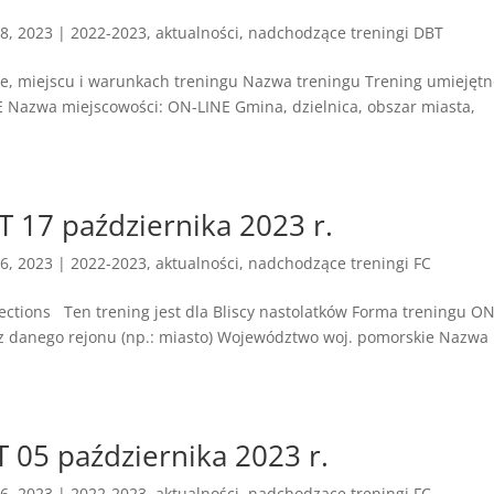
8, 2023
|
2022-2023
,
aktualności
,
nadchodzące treningi DBT
ie, miejscu i warunkach treningu Nazwa treningu Trening umiejętn
Nazwa miejscowości: ON-LINE Gmina, dzielnica, obszar miasta,
T 17 października 2023 r.
6, 2023
|
2022-2023
,
aktualności
,
nadchodzące treningi FC
 ​ Ten trening jest dla Bliscy nastolatków Forma treningu ON
 z danego rejonu (np.: miasto) Województwo woj. pomorskie Nazwa
 05 października 2023 r.
6, 2023
|
2022-2023
,
aktualności
,
nadchodzące treningi FC