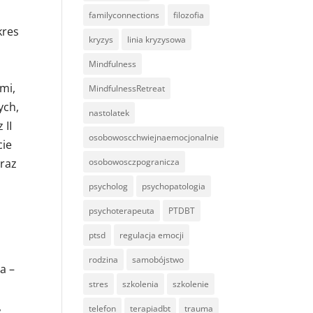
familyconnections
filozofia
kres
kryzys
linia kryzysowa
Mindfulness
mi,
MindfulnessRetreat
ych,
nastolatek
 II
osobowoscchwiejnaemocjonalnie
cie
osobowosczpogranicza
oraz
psycholog
psychopatologia
psychoterapeuta
PTDBT
ptsd
regulacja emocji
rodzina
samobójstwo
a –
stres
szkolenia
szkolenie
,
telefon
terapiadbt
trauma