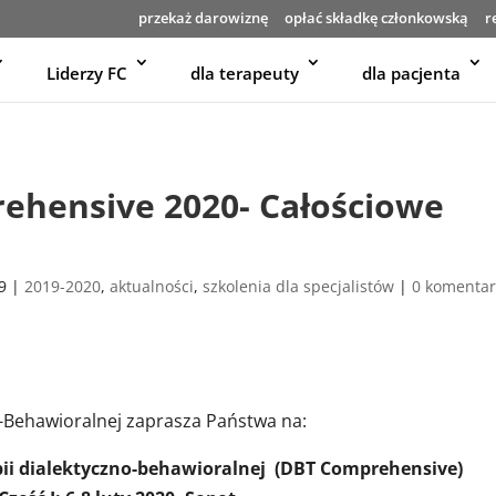
przekaż darowiznę
opłać składkę członkowską
r
Liderzy FC
dla terapeuty
dla pacjenta
ehensive 2020- Całościowe
19
|
2019-2020
,
aktualności
,
szkolenia dla specjalistów
|
0 komentar
o-Behawioralnej zaprasza Państwa na:
pii dialektyczno-behawioralnej (DBT Comprehensive)