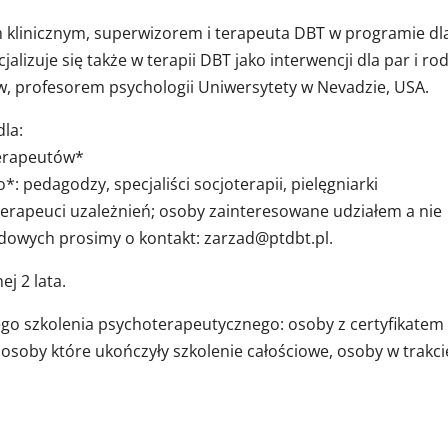
m klinicznym, superwizorem i terapeuta DBT w programie dl
lizuje się także w terapii DBT jako interwencji dla par i rod
łów, profesorem psychologii Uniwersytety w Nevadzie, USA.
dla:
terapeutów*
: pedagodzy, specjaliści socjoterapii, pielęgniarki
terapeuci uzależnień; osoby zainteresowane udziałem a nie
dowych prosimy o kontakt:
zarzad@ptdbt.pl
.
j 2 lata.
go szkolenia psychoterapeutycznego: osoby z certyfikatem
osoby które ukończyły szkolenie całościowe, osoby w trakci