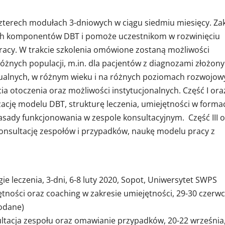
czterech modułach 3-dniowych w ciągu siedmiu miesięcy. Za
ych komponentów DBT i pomoże uczestnikom w rozwinięciu
acy. W trakcie szkolenia omówione zostaną możliwości
óżnych populacji, m.in. dla pacjentów z diagnozami złożony
tualnych, w różnym wieku i na różnych poziomach rozwojow
a otoczenia oraz możliwości instytucjonalnych. Część I oraz
ację modelu DBT, strukturę leczenia, umiejętności w forma
sady funkcjonowania w zespole konsultacyjnym. Część III 
onsultację zespołów i przypadków, naukę modelu pracy z
egie leczenia, 3-dni, 6-8 luty 2020, Sopot, Uniwersytet SWPS
ętności oraz coaching w zakresie umiejętności, 29-30 czerwc
podane)
ultacja zespołu oraz omawianie przypadków, 20-22 września