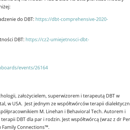
niżej:
owadzenie do DBT:
https://dbt-comprehensive-2020-
jętności DBT:
https://cz2-umiejetnosci-dbt-
I
hboards/events/26164
hologii, założycielem, superwizorem i terapeutą DBT w
l, w USA. Jest jednym ze współtwórców terapii dialektyczn
spółpracownikiem M. Linehan i Behavioral Tech. Autorem i
terapii DBT dla par i rodzin. Jest współtwórcą (wraz z dr Pe
 Family Connections™.