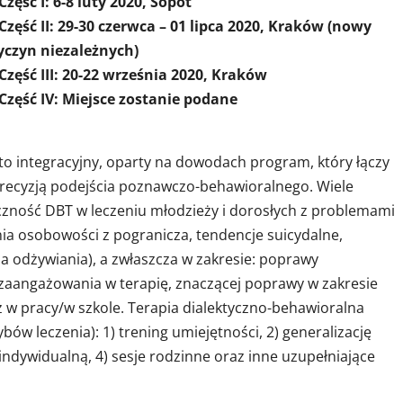
Część I: 6-8 luty 2020, Sopot
a – 01 lipca 2020, Kraków (nowy
yczyn niezależnych)
ześnia 2020, Kraków
 zostanie podane
to integracyjny, oparty na dowodach program, który łączy
precyzją podejścia poznawczo-behawioralnego. Wiele
zność DBT w leczeniu młodzieży i dorosłych z problemami
nia osobowości z pogranicza, tendencje suicydalne,
a odżywiania), a zwłaszcza w zakresie: poprawy
a zaangażowania w terapię, znaczącej poprawy w zakresie
z w pracy/w szkole. Terapia dialektyczno-behawioralna
w leczenia): 1) trening umiejętności, 2) generalizację
 indywidualną, 4) sesje rodzinne oraz inne uzupełniające