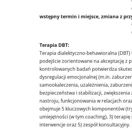
Część II: 29-30 czerwc
wstępny termin i miejsce, zmiana z prz
Część III: 20-22 wr
Część IV: Miejsce
Terapia DBT:
Terapia dialektyczno-behawioralna (DBT) 
podejście zorientowane na akceptację z 
kontrolowanych badań potwierdza skutec
dysregulacji emocjonalnej (m.in. zaburze
samookaleczenia, uzależnienia, zaburzeni
bezpieczeństwa i stabilizacji, zwiększeni
nastroju, funkcjonowania w relacjach ora
obejmuje 5 kluczowych komponentów (trybó
umiejętności (w tym coaching), 3) terapię
interwencje oraz 5) zespół konsultacyjny.