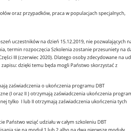
ołów oraz przypadków, praca w populacjach specjalnych,
oszeń uczestników na dzień 15.12.2019, nie pozwalających n
ia, termin rozpoczęcia Szkolenia zostanie przesuniety na d
Części III (czerwiec 2020). Dlatego osoby zdecydowane na ud
zapisu: dzięki temu będa mogli Państwo skorzystać z
ymają zaświadczenia o ukończenia programu DBT
zne (I oraz II ) otrzymają zaświadczenia ukończenia progra
znej tylko I lub II otrzymają zaświadczenia ukończenia tych
cie Państwo wziąć udziału w całym szkoleniu DBT
isania się na moduł 1 lub 2 albo na dwa pierwsze moduły