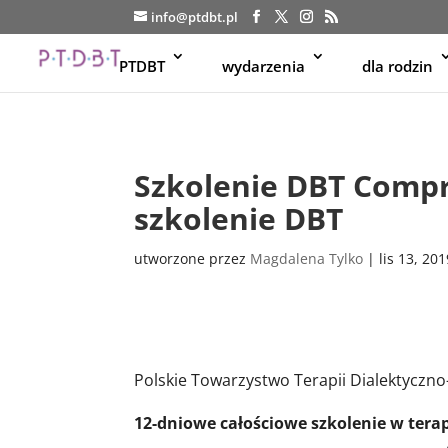
info@ptdbt.pl
PTDBT
wydarzenia
dla rodzin
Szkolenie DBT Compr
szkolenie DBT
utworzone przez
Magdalena Tylko
|
lis 13, 20
Polskie Towarzystwo Terapii Dialektyczn
12-dniowe całościowe szkolenie w tera