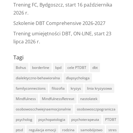
Trening FC, Bydgoszcz, start 16 października
2026 r.
Szkolenie DBT Comprehensive 2026-2027
Trening umiejętności DBT, ON-LINE, start 23
lipca 2026 r.
Tagi
Bohus
borderline
bpd
cele PTDBT
dbt
dialektyczno-behawioralna
dlapsychologa
familyconnections
filozofia
kryzys
linia kryzysowa
Mindfulness
MindfulnessRetreat
nastolatek
osobowoscchwiejnaemocjonalnie
osobowosczpogranicza
psycholog
psychopatologia
psychoterapeuta
PTDBT
ptsd
regulacja emocji
rodzina
samobójstwo
stres