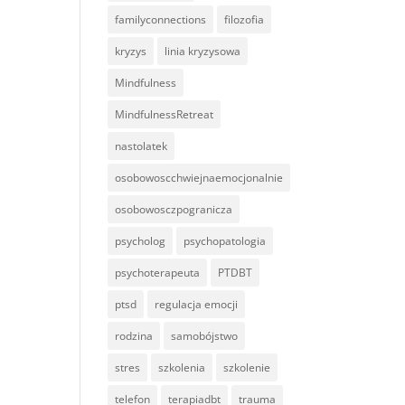
familyconnections
filozofia
kryzys
linia kryzysowa
Mindfulness
MindfulnessRetreat
nastolatek
osobowoscchwiejnaemocjonalnie
osobowosczpogranicza
psycholog
psychopatologia
psychoterapeuta
PTDBT
ptsd
regulacja emocji
rodzina
samobójstwo
stres
szkolenia
szkolenie
telefon
terapiadbt
trauma