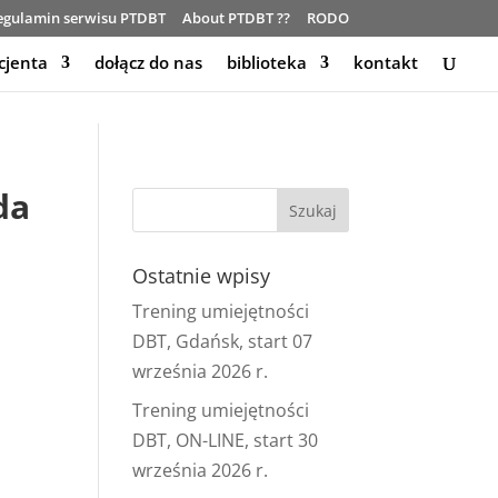
egulamin serwisu PTDBT
About PTDBT ??
RODO
cjenta
dołącz do nas
biblioteka
kontakt
da
Ostatnie wpisy
Trening umiejętności
DBT, Gdańsk, start 07
września 2026 r.
Trening umiejętności
DBT, ON-LINE, start 30
września 2026 r.