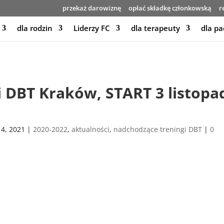
przekaż darowiznę
opłać składkę członkowską
r
dla rodzin
Liderzy FC
dla terapeuty
dla pa
i DBT Kraków, START 3 listopa
14, 2021
|
2020-2022
,
aktualności
,
nadchodzące treningi DBT
|
0