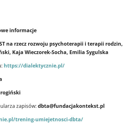
owe informacje
 na rzecz rozwoju psychoterapii i terapii rodzin,
ski, Kaja Wieczorek-Socha, Emilia Sygulska
u:
https://dialektycznie.pl/
a
rogiński
mularza zapisów:
dbta@fundacjakontekst.pl
nie.pl/trening-umiejetnosci-dbta/