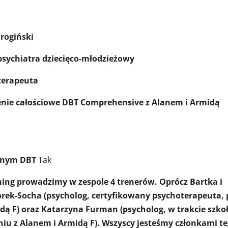
rogiński
 psychiatra dziecięco-młodzieżowy
terapeuta
enie całościowe DBT Comprehensive z Alanem i Armidą
yjnym DBT
Tak
ning prowadzimy w zespole 4 trenerów. Oprócz Bartka i
czorek-Socha (psycholog, certyfikowany psychoterapeuta,
dą F) oraz Katarzyna Furman (psycholog, w trakcie szko
niu z Alanem i Armidą F). Wszyscy jesteśmy członkami t