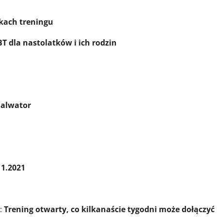
nkach treningu
T dla nastolatków i ich rodzin
Salwator
11.2021
?:
Trening otwarty, co kilkanaście tygodni może dołączyć