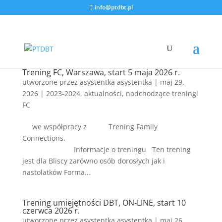
info@ptdbt.pl
Trening FC, Warszawa, start 5 maja 2026 r.
utworzone przez
asystentka asystentka
|
maj 29,
2026
|
2023-2024
,
aktualności
,
nadchodzące treningi
FC
we współpracy z Trening Family
Connections.
Informacje o treningu Ten trening
jest dla Bliscy zarówno osób dorosłych jak i
nastolatków Forma...
Trening umiejętności DBT, ON-LINE, start 10
czerwca 2026 r.
utworzone przez
asystentka asystentka
|
maj 26,