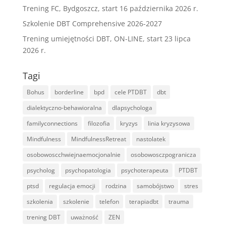
Trening FC, Bydgoszcz, start 16 października 2026 r.
Szkolenie DBT Comprehensive 2026-2027
Trening umiejętności DBT, ON-LINE, start 23 lipca
2026 r.
Tagi
Bohus
borderline
bpd
cele PTDBT
dbt
dialektyczno-behawioralna
dlapsychologa
familyconnections
filozofia
kryzys
linia kryzysowa
Mindfulness
MindfulnessRetreat
nastolatek
osobowoscchwiejnaemocjonalnie
osobowosczpogranicza
psycholog
psychopatologia
psychoterapeuta
PTDBT
ptsd
regulacja emocji
rodzina
samobójstwo
stres
szkolenia
szkolenie
telefon
terapiadbt
trauma
trening DBT
uważność
ZEN