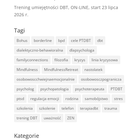
Trening umiejętności DBT, ON-LINE, start 23 lipca
2026 r.
Tagi
Bohus
borderline
bpd
cele PTDBT
dbt
dialektyczno-behawioralna
dlapsychologa
familyconnections
filozofia
kryzys
linia kryzysowa
Mindfulness
MindfulnessRetreat
nastolatek
osobowoscchwiejnaemocjonalnie
osobowosczpogranicza
psycholog
psychopatologia
psychoterapeuta
PTDBT
ptsd
regulacja emocji
rodzina
samobójstwo
stres
szkolenia
szkolenie
telefon
terapiadbt
trauma
trening DBT
uważność
ZEN
Kategorie