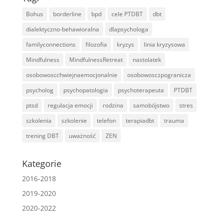
Bohus
borderline
bpd
cele PTDBT
dbt
dialektyczno-behawioralna
dlapsychologa
familyconnections
filozofia
kryzys
linia kryzysowa
Mindfulness
MindfulnessRetreat
nastolatek
osobowoscchwiejnaemocjonalnie
osobowosczpogranicza
psycholog
psychopatologia
psychoterapeuta
PTDBT
ptsd
regulacja emocji
rodzina
samobójstwo
stres
szkolenia
szkolenie
telefon
terapiadbt
trauma
trening DBT
uważność
ZEN
Kategorie
2016-2018
2019-2020
2020-2022