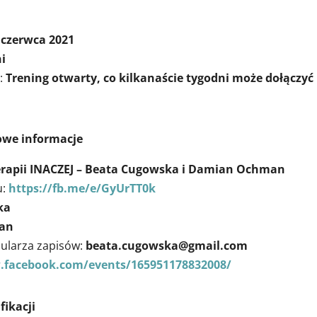
 czerwca 2021
ni
?:
Trening otwarty, co kilkanaście tygodni może dołączyć
owe informacje
rapii INACZEJ – Beata Cugowska i Damian Ochman
u:
https://fb.me/e/GyUrTT0k
ka
an
mularza zapisów:
beata.cugowska@gmail.com
.facebook.com/events/165951178832008/
fikacji