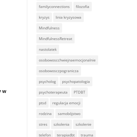
familyconnections
filozofia
kryzys
linia kryzysowa
Mindfulness
MindfulnessRetreat
nastolatek
osobowoscchwiejnaemocjonalnie
osobowosczpogranicza
psycholog
psychopatologia
y
w
psychoterapeuta
PTDBT
ptsd
regulacja emocji
rodzina
samobójstwo
stres
szkolenia
szkolenie
telefon
terapiadbt
trauma