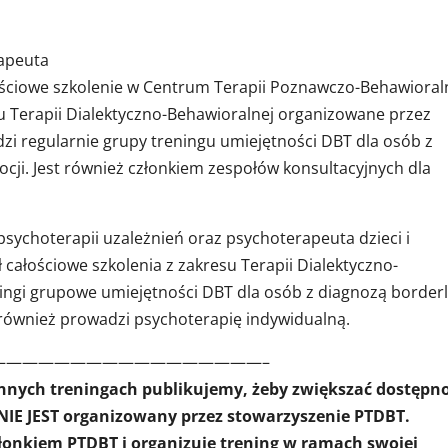
rapeuta
ściowe szkolenie w Centrum Terapii Poznawczo-Behawioraln
su Terapii Dialektyczno-Behawioralnej organizowane przez
zi regularnie grupy treningu umiejętności DBT dla osób z
ocji. Jest również członkiem zespołów konsultacyjnych dla
psychoterapii uzależnień oraz psychoterapeuta dzieci i
ł całościowe szkolenia z zakresu Terapii Dialektyczno-
ingi grupowe umiejętności DBT dla osób z diagnozą borderl
 również prowadzi psychoterapię indywidualną.
—————————————————–
innych treningach publikujemy, żeby zwiększać dostępn
 NIE JEST organizowany przez stowarzyszenie PTDBT.
złonkiem PTDBT i organizuje trening w ramach swojej