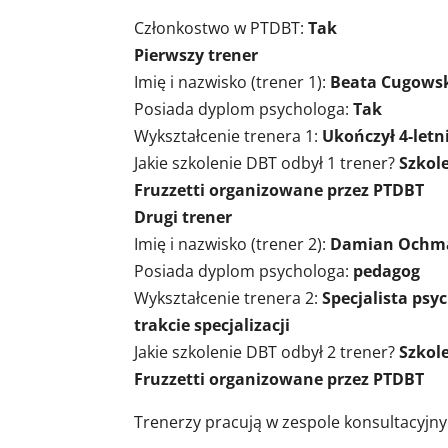
Członkostwo w PTDBT:
Tak
Pierwszy trener
Imię i nazwisko (trener 1):
Beata Cugows
Posiada dyplom psychologa:
Tak
Wykształcenie trenera 1:
Ukończył 4-letn
Jakie szkolenie DBT odbył 1 trener?
Szkol
Fruzzetti organizowane przez PTDBT
Drugi trener
Imię i nazwisko (trener 2):
Damian Ochm
Posiada dyplom psychologa:
pedagog
Wykształcenie trenera 2:
Specjalista psy
trakcie specjalizacji
Jakie szkolenie DBT odbył 2 trener?
Szkol
Fruzzetti organizowane przez PTDBT
Trenerzy pracują w zespole konsultacyj