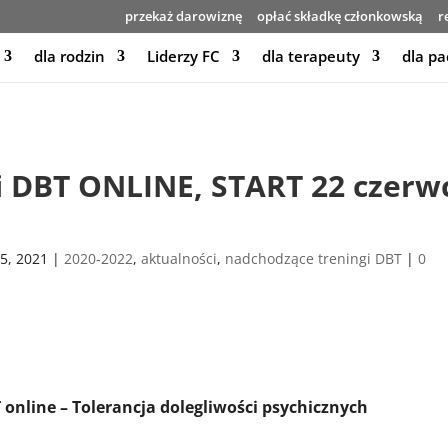
przekaż darowiznę
opłać składkę członkowską
r
dla rodzin
Liderzy FC
dla terapeuty
dla pa
i DBT ONLINE, START 22 czerw
15, 2021
|
2020-2022
,
aktualności
,
nadchodzące treningi DBT
|
0
 online – Tolerancja dolegliwości psychicznych