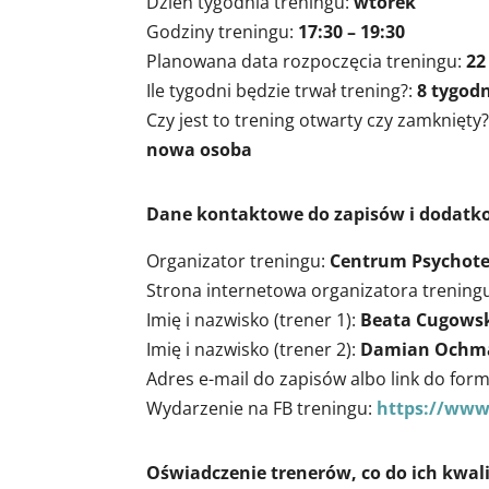
Dzień tygodnia treningu:
wtorek
Godziny treningu:
17:30 – 19:30
Planowana data rozpoczęcia treningu:
22
Ile tygodni będzie trwał trening?:
8 tygod
Czy jest to trening otwarty czy zamknięty
nowa osoba
Dane kontaktowe do zapisów i dodatk
Organizator treningu:
Centrum Psychote
Strona internetowa organizatora trening
Imię i nazwisko (trener 1):
Beata Cugows
Imię i nazwisko (trener 2):
Damian Ochm
Adres e-mail do zapisów albo link do for
Wydarzenie na FB treningu:
https://www
Oświadczenie trenerów, co do ich kwali