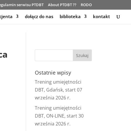
egulamin serwisu PTDBT
About PTDBT ??
RODO
cjenta
dołącz do nas
biblioteka
kontakt
ca
Ostatnie wpisy
Trening umiejętności
DBT, Gdańsk, start 07
września 2026 r.
Trening umiejętności
DBT, ON-LINE, start 30
września 2026 r.