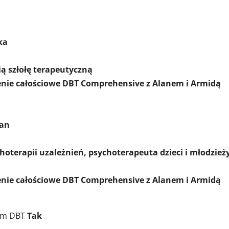
ka
ią szłołę terapeutyczną
enie całościowe DBT Comprehensive z Alanem i Armidą
an
choterapii uzależnień, psychoterapeuta dzieci i młodzież
enie całościowe DBT Comprehensive z Alanem i Armidą
nym DBT
Tak