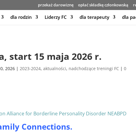
przekaż darowiznę
opłać składkę członkowską
r
dla rodzin
Liderzy FC
dla terapeuty
dla pa
, start 15 maja 2026 r.
0, 2026
|
2023-2024
,
aktualności
,
nadchodzące treningi FC
|
0
Family Connections.