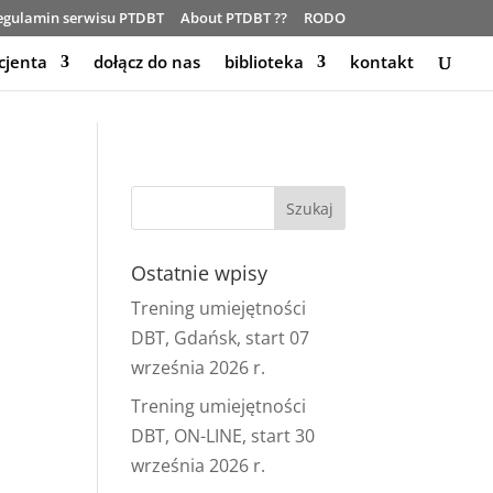
egulamin serwisu PTDBT
About PTDBT ??
RODO
cjenta
dołącz do nas
biblioteka
kontakt
Ostatnie wpisy
Trening umiejętności
DBT, Gdańsk, start 07
września 2026 r.
Trening umiejętności
DBT, ON-LINE, start 30
września 2026 r.