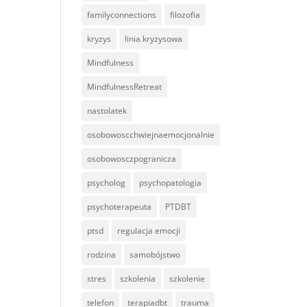
familyconnections
filozofia
kryzys
linia kryzysowa
Mindfulness
MindfulnessRetreat
nastolatek
osobowoscchwiejnaemocjonalnie
osobowosczpogranicza
psycholog
psychopatologia
psychoterapeuta
PTDBT
ptsd
regulacja emocji
rodzina
samobójstwo
stres
szkolenia
szkolenie
telefon
terapiadbt
trauma