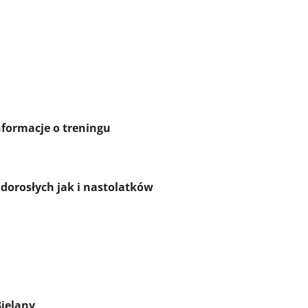
treningu
dorosłych jak i nastolatków
B
ielany