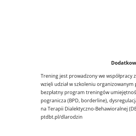
Dodatkowe infor
Trening jest prowadzony we współpracy 
wzięli udział w szkoleniu organizowanym
bezpłatny program treningów umiejętnośc
pogranicza (BPD, borderline), dysregulac
na Terapii Dialektyczno-Behawioralnej (DB
ptdbt.pl/dlarodzin