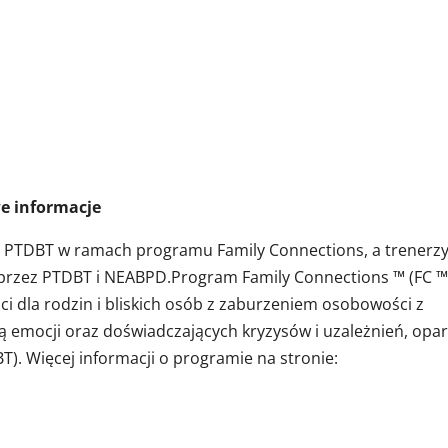
macje
z PTDBT w ramach programu Family Connections, a trenerz
 przez PTDBT i NEABPD.Program Family Connections ™ (FC ™ 
i dla rodzin i bliskich osób z zaburzeniem osobowości z
ją emocji oraz doświadczających kryzysów i uzależnień, opar
T). Więcej informacji o programie na stronie: