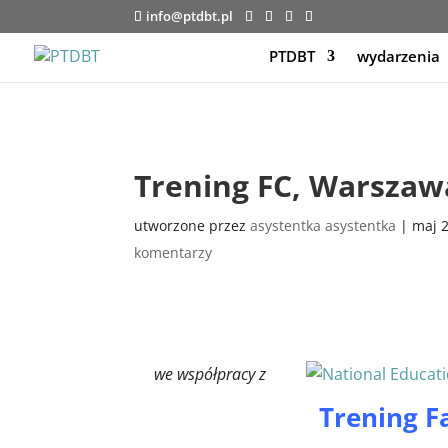
info@ptdbt.pl
PTDBT
wydarzenia
Trening FC, Warszawa
utworzone przez
asystentka asystentka
|
maj 2
komentarzy
we współpracy z
Trening 