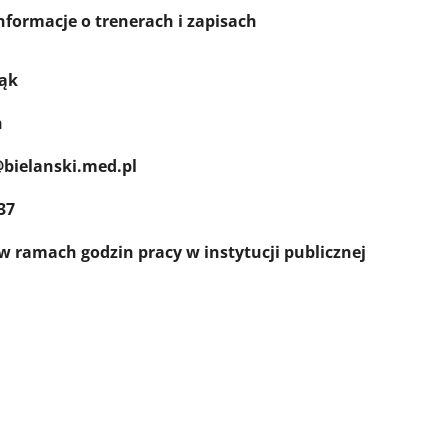
rach i zapisach
Fąk
n
@bielanski.med.pl
37
w ramach godzin pracy w instytucji publicznej