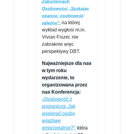
Zaburzeniach
Osobowości „Szukając
oparcia: osobowość
, na której
zależna”
wykład wygłosi m.in.
Vivian Fiszer, nie
zabraknie więc
perspektywy DBT.
Najważniejsze dla nas
w tym roku
wydarzenie, to
organizowana przez
nas Konferencja:
„Osobowość z
pogranicza. Jak
wspierać osoby
wrażliwe
emocjonalnie?”,
która