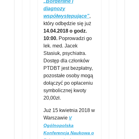
„Borderline i
diagnozy
współwystępujące”
,
który odbędzie się już
14.04.2018 o godz.
10:00.
Poprowadzi go
lek. med. Jacek
Stasiuk, psychiatra.
Dostęp dla członków
PTDBT jest bezpłatny,
pozostałe osoby mogą
dołączyć po opłaceniu
symbolicznej kwoty
20,00zł.
Już 15 kwietnia 2018 w
Warszawie
V
Ogólnopolska
Konferencja Naukowa o