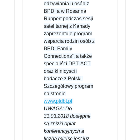
odżywiania u osób z
BPD, a w Rosanna
Ruppert podczas sesji
satelitarnej z Kanady
zaprezentuje program
wsparcia rodzin osób z
BPD „Family
Connections”, a także
specjaliści DBT, ACT
oraz klinicyści i
badacze z Polski.
Szczegółowy program
na stronie
www.ptdbt.pl
UWAGA:
Do
31.03.2018 dostępne
są zniżki opłat
konferencyjnych a
liczba miejsc jest już