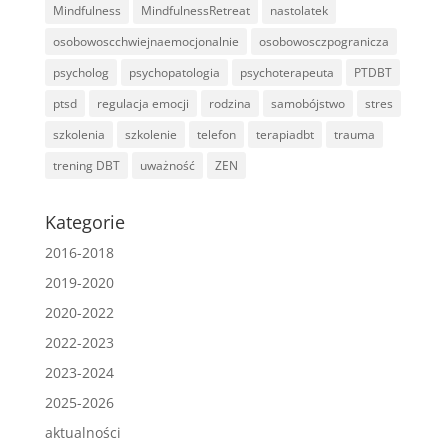
Mindfulness
MindfulnessRetreat
nastolatek
osobowoscchwiejnaemocjonalnie
osobowosczpogranicza
psycholog
psychopatologia
psychoterapeuta
PTDBT
ptsd
regulacja emocji
rodzina
samobójstwo
stres
szkolenia
szkolenie
telefon
terapiadbt
trauma
trening DBT
uważność
ZEN
Kategorie
2016-2018
2019-2020
2020-2022
2022-2023
2023-2024
2025-2026
aktualności