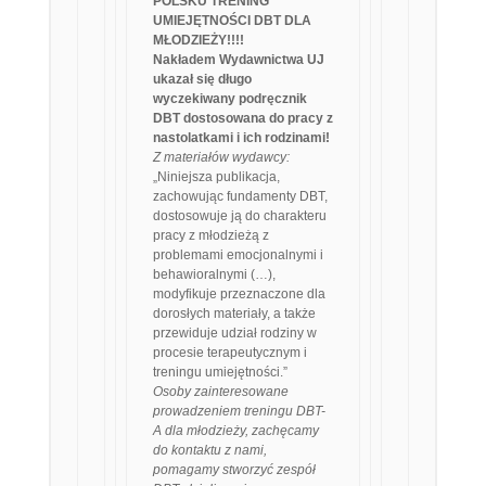
POLSKU TRENING
UMIEJĘTNOŚCI DBT DLA
MŁODZIEŻY!!!!
Nakładem Wydawnictwa UJ
ukazał się długo
wyczekiwany podręcznik
DBT dostosowana do pracy z
nastolatkami i ich rodzinami!
Z materiałów wydawcy:
„Niniejsza publikacja,
zachowując fundamenty DBT,
dostosowuje ją do charakteru
pracy z młodzieżą z
problemami emocjonalnymi i
behawioralnymi (…),
modyfikuje przeznaczone dla
dorosłych materiały, a także
przewiduje udział rodziny w
procesie terapeutycznym i
treningu umiejętności.”
Osoby zainteresowane
prowadzeniem treningu DBT-
A dla młodzieży, zachęcamy
do kontaktu z nami,
pomagamy stworzyć zespół