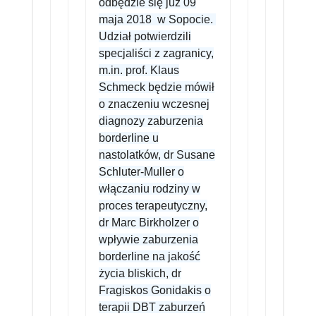
odbędzie się już 09
maja 2018 w Sopocie.
Udział potwierdzili
specjaliści z zagranicy,
m.in. prof. Klaus
Schmeck będzie mówił
o znaczeniu wczesnej
diagnozy zaburzenia
borderline u
nastolatków, dr Susane
Schluter-Muller o
włączaniu rodziny w
proces terapeutyczny,
dr Marc Birkholzer o
wpływie zaburzenia
borderline na jakość
życia bliskich, dr
Fragiskos Gonidakis o
terapii DBT zaburzeń