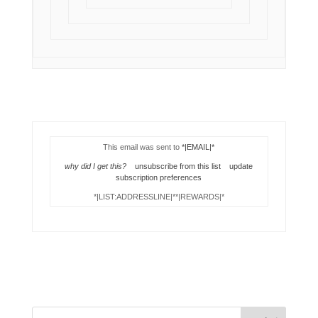
This email was sent to
*|EMAIL|*
why did I get this?
unsubscribe from this list
update
subscription preferences
*|LIST:ADDRESSLINE|**|REWARDS|*