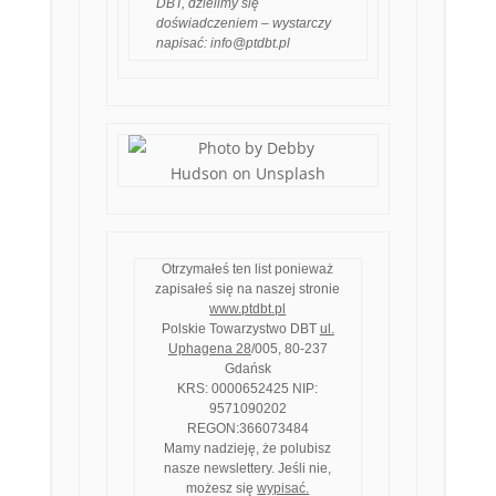
DBT, dzielimy się
doświadczeniem – wystarczy
napisać:
info@ptdbt.pl
Otrzymałeś ten list ponieważ
zapisałeś się na naszej stronie
www.
ptdbt
.pl
Polskie Towarzystwo DBT
ul.
Uphagena 28
/005, 80-237
Gdańsk
KRS: 0000652425 NIP:
9571090202
REGON:366073484
Mamy nadzieję, że polubisz
nasze newslettery. Jeśli nie,
możesz się
wypisać.