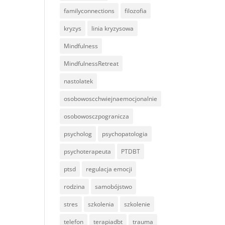
familyconnections
filozofia
kryzys
linia kryzysowa
Mindfulness
MindfulnessRetreat
nastolatek
osobowoscchwiejnaemocjonalnie
osobowosczpogranicza
psycholog
psychopatologia
psychoterapeuta
PTDBT
ptsd
regulacja emocji
rodzina
samobójstwo
stres
szkolenia
szkolenie
telefon
terapiadbt
trauma