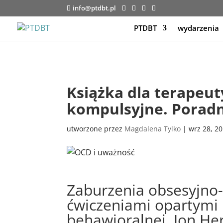
info@ptdbt.pl
PTDBT
wydarzenia
Książka dla terapeut
kompulsyjne. Poradn
utworzone przez
Magdalena Tylko
|
wrz 28, 2
Zaburzenia obsesyjno-
ćwiczeniami opartymi 
behawioralnej,
Jon He