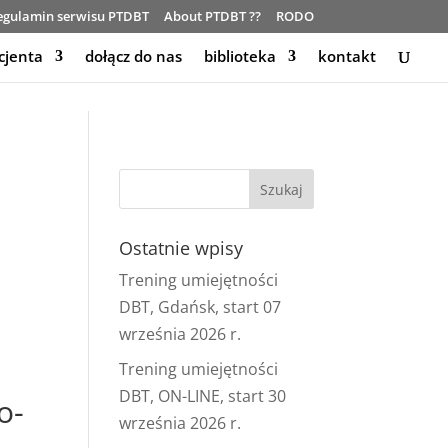
egulamin serwisu PTDBT
About PTDBT ??
RODO
cjenta
dołącz do nas
biblioteka
kontakt
Ostatnie wpisy
Trening umiejętności
DBT, Gdańsk, start 07
września 2026 r.
Trening umiejętności
DBT, ON-LINE, start 30
o-
września 2026 r.