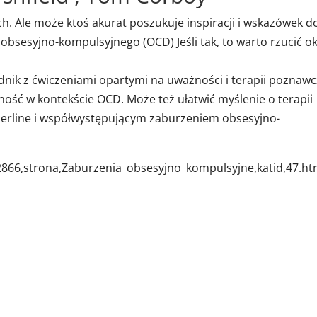
h. Ale może ktoś akurat poszukuje inspiracji i wskazówek d
obsesyjno-kompulsyjnego (OCD) Jeśli tak, to warto rzucić o
nik z ćwiczeniami opartymi na uważności i terapii poznawc
ość w kontekście OCD. Może też ułatwić myślenie o terapii
erline i współwystępującym zaburzeniem obsesyjno-
2866,strona,Zaburzenia_obsesyjno_kompulsyjne,katid,47.ht