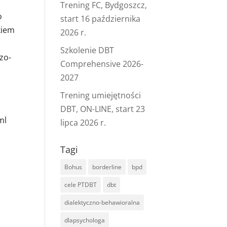
Trening FC, Bydgoszcz,
o
start 16 października
kiem
2026 r.
Szkolenie DBT
zo-
Comprehensive 2026-
2027
Trening umiejętności
DBT, ON-LINE, start 23
ml
lipca 2026 r.
Tagi
Bohus
borderline
bpd
cele PTDBT
dbt
dialektyczno-behawioralna
dlapsychologa