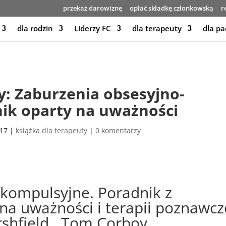
przekaż darowiznę
opłać składkę członkowską
r
dla rodzin
Liderzy FC
dla terapeuty
dla pa
y: Zaburzenia obsesyjno-
ik oparty na uważności
017
|
książka dla terapeuty
|
0 komentarzy
kompulsyjne. Poradnik z
na uważności i terapii poznawcz
rshfield , Tom Corboy