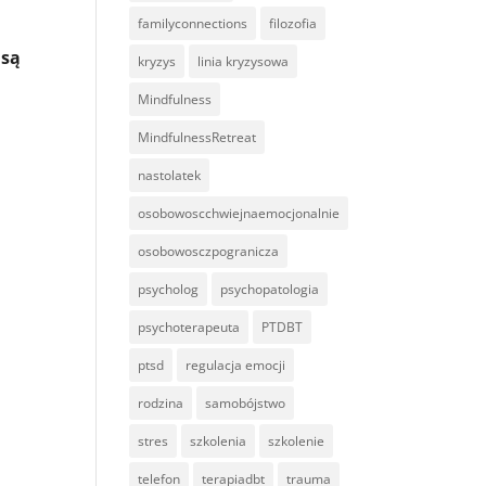
familyconnections
filozofia
 są
kryzys
linia kryzysowa
Mindfulness
MindfulnessRetreat
nastolatek
osobowoscchwiejnaemocjonalnie
osobowosczpogranicza
psycholog
psychopatologia
psychoterapeuta
PTDBT
ptsd
regulacja emocji
rodzina
samobójstwo
stres
szkolenia
szkolenie
telefon
terapiadbt
trauma