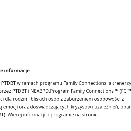
macje
z PTDBT w ramach programu Family Connections, a trenerz
 przez PTDBT i NEABPD.Program Family Connections ™ (FC ™ 
i dla rodzin i bliskich osób z zaburzeniem osobowości z
ją emocji oraz doświadczających kryzysów i uzależnień, opar
T). Więcej informacji o programie na stronie: