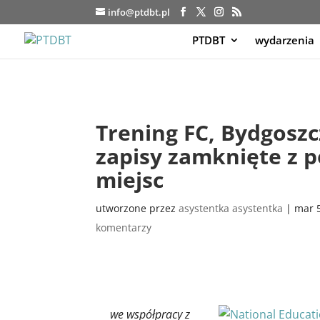
info@ptdbt.pl
PTDBT
wydarzenia
Trening FC, Bydgoszcz
zapisy zamknięte z 
miejsc
utworzone przez
asystentka asystentka
|
mar 
komentarzy
we współpracy z