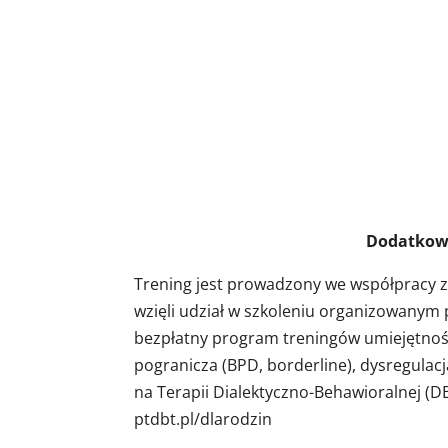
Dodatkowe infor
Trening jest prowadzony we współpracy 
wzięli udział w szkoleniu organizowanym
bezpłatny program treningów umiejętnośc
pogranicza (BPD, borderline), dysregulac
na Terapii Dialektyczno-Behawioralnej (DB
ptdbt.pl/dlarodzin