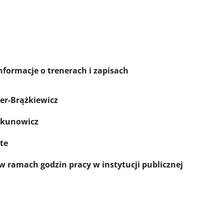
rach i zapisach
er-Brążkiewicz
skunowicz
te
w ramach godzin pracy w instytucji publicznej