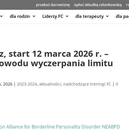
przekaż darowiznę
opłać składkę członkowską
r
dla rodzin
Liderzy FC
dla terapeuty
dla pa
, start 12 marca 2026 r. –
powodu wyczerpania limitu
5, 2026
|
2023-2024
,
aktualności
,
nadchodzące treningi FC
|
0