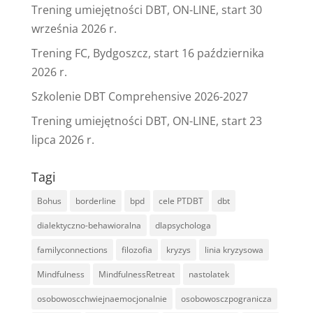
Trening umiejętności DBT, ON-LINE, start 30
września 2026 r.
Trening FC, Bydgoszcz, start 16 października
2026 r.
Szkolenie DBT Comprehensive 2026-2027
Trening umiejętności DBT, ON-LINE, start 23
lipca 2026 r.
Tagi
Bohus
borderline
bpd
cele PTDBT
dbt
dialektyczno-behawioralna
dlapsychologa
familyconnections
filozofia
kryzys
linia kryzysowa
Mindfulness
MindfulnessRetreat
nastolatek
osobowoscchwiejnaemocjonalnie
osobowosczpogranicza