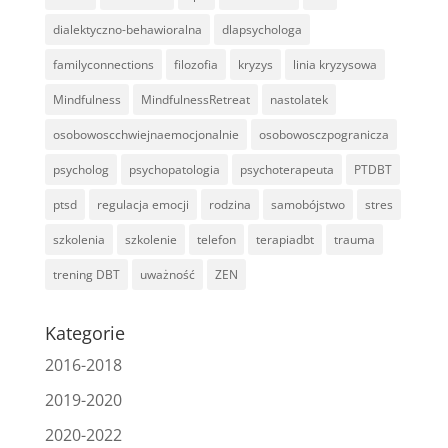
dialektyczno-behawioralna
dlapsychologa
familyconnections
filozofia
kryzys
linia kryzysowa
Mindfulness
MindfulnessRetreat
nastolatek
osobowoscchwiejnaemocjonalnie
osobowosczpogranicza
psycholog
psychopatologia
psychoterapeuta
PTDBT
ptsd
regulacja emocji
rodzina
samobójstwo
stres
szkolenia
szkolenie
telefon
terapiadbt
trauma
trening DBT
uważność
ZEN
Kategorie
2016-2018
2019-2020
2020-2022