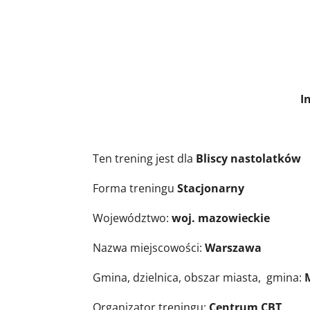
Informacje o 
Ten trening jest dla
Bliscy nastolatków
Forma treningu
Stacjonarny
Województwo:
woj. mazowieckie
Nazwa miejscowości:
Warszawa
Gmina, dzielnica, obszar miasta, gmina:
Organizator treningu:
Centrum CBT