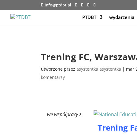
info@ptdbt.pl
PTDBT
wydarzenia
Trening FC, Warszawa
utworzone przez
asystentka asystentka
|
mar 
komentarzy
we współpracy z
Trening 