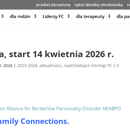
przekaż darowiznę
opłać składkę członkowską
r
dla rodzin
Liderzy FC
dla terapeuty
dla pa
, start 14 kwietnia 2026 r.
9, 2026
|
2023-2024
,
aktualności
,
nadchodzące treningi FC
|
0
Family Connections.