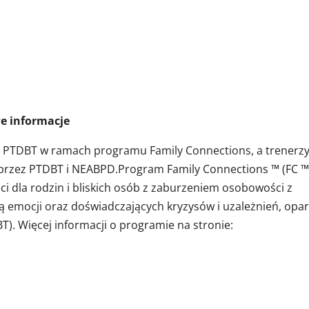
macje
z PTDBT w ramach programu Family Connections, a trenerz
 przez PTDBT i NEABPD.Program Family Connections ™ (FC ™ 
i dla rodzin i bliskich osób z zaburzeniem osobowości z
ją emocji oraz doświadczających kryzysów i uzależnień, opar
T). Więcej informacji o programie na stronie: