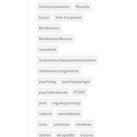
familyconnections
filozofia
kryzys
linia kryzysowa
Mindfulness
MindfulnessRetreat
nastolatek
osobowoscchwiejnaemocjonalnie
osobowosczpogranicza
psycholog
psychopatologia
psychoterapeuta
PTDBT
ptsd
regulacja emocji
rodzina
samobójstwo
stres
szkolenia
szkolenie
telefon
terapiadbt
trauma