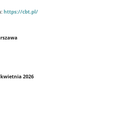
u:
https://cbt.pl/
arszawa
 kwietnia 2026