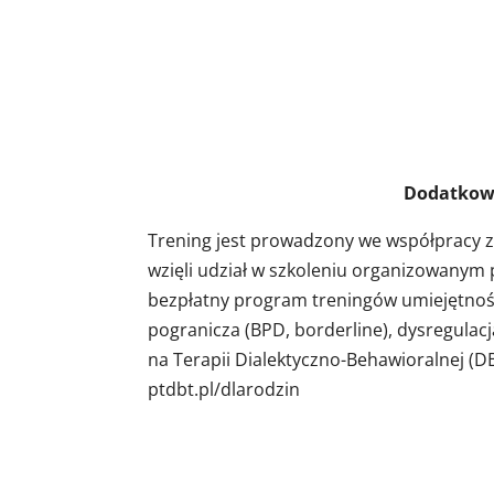
Dodatkowe infor
Trening jest prowadzony we współpracy 
wzięli udział w szkoleniu organizowanym
bezpłatny program treningów umiejętnośc
pogranicza (BPD, borderline), dysregulac
na Terapii Dialektyczno-Behawioralnej (DB
ptdbt.pl/dlarodzin