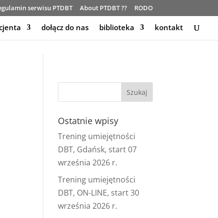
egulamin serwisu PTDBT
About PTDBT ??
RODO
cjenta
dołącz do nas
biblioteka
kontakt
Ostatnie wpisy
Trening umiejętności
DBT, Gdańsk, start 07
września 2026 r.
Trening umiejętności
DBT, ON-LINE, start 30
września 2026 r.