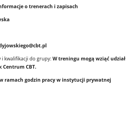
rach i zapisach
wska
dyjowskiego@cbt.pl
 kwalifikacji do grupy:
W treningu mogą wziąć udział
ek Centrum CBT.
w ramach godzin pracy w instytucji prywatnej