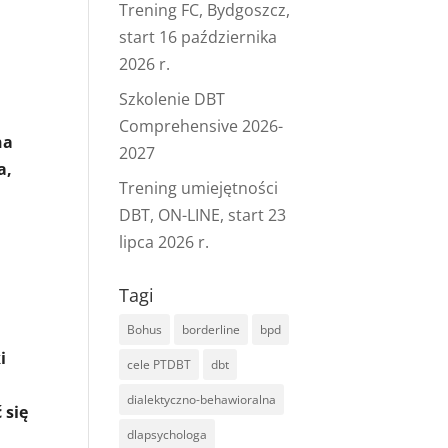
Trening FC, Bydgoszcz,
start 16 października
2026 r.
Szkolenie DBT
Comprehensive 2026-
na
2027
a,
Trening umiejętności
DBT, ON-LINE, start 23
lipca 2026 r.
Tagi
Bohus
borderline
bpd
i
cele PTDBT
dbt
dialektyczno-behawioralna
 się
dlapsychologa