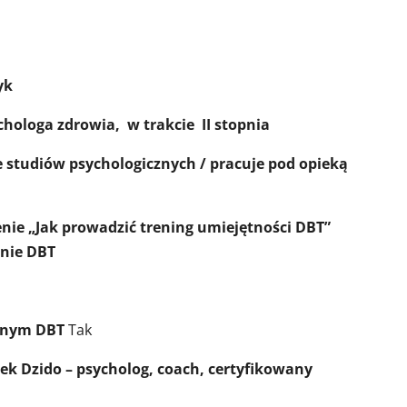
yk
hologa zdrowia, w trakcie II stopnia
 studiów psychologicznych / pracuje pod opieką
enie „Jak prowadzić trening umiejętności DBT”
enie DBT
yjnym DBT
Tak
ek Dzido – psycholog, coach, certyfikowany