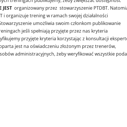
nnych treningach publikujemy, żeby zwiększać dostępność
E JEST
organizowany przez stowarzyszenie PTDBT. Natomi
 i organizuje trening w ramach swojej działalności
. Stowarzyszenie umożliwia swoim członkom publikowanie
ningach jeśli spełniają przyjęte przez nas kryteria
fikujemy przyjęte kryteria korzystając z konsultacji eksper
i oparta jest na oświadczeniu złożonym przez trenerów,
sobów administracyjnych, żeby weryfikować wszystkie pod