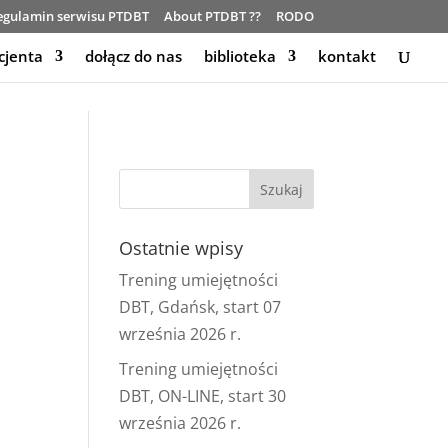
egulamin serwisu PTDBT
About PTDBT ??
RODO
cjenta
dołącz do nas
biblioteka
kontakt
Ostatnie wpisy
Trening umiejętności
DBT, Gdańsk, start 07
września 2026 r.
Trening umiejętności
DBT, ON-LINE, start 30
września 2026 r.