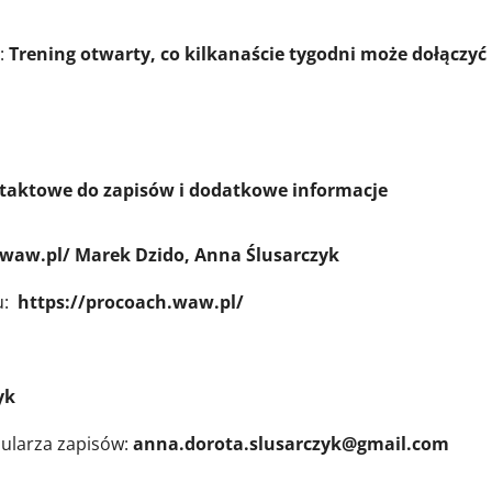
?:
Trening otwarty, co kilkanaście tygodni może dołączyć
sów i dodatkowe informacje
.waw.pl/ Marek Dzido, Anna Ślusarczyk
u:
https://procoach.waw.pl/
yk
mularza zapisów:
anna.dorota.slusarczyk@gmail.com