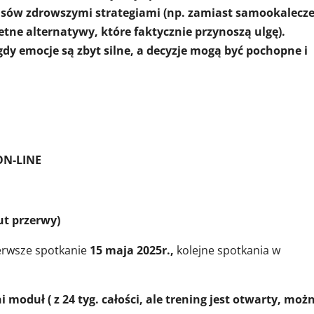
sów zdrowszymi strategiami (np. zamiast samookalecz
tne alternatywy, które faktycznie przynoszą ulgę).
gdy emocje są zbyt silne, a decyzje mogą być pochopne i
ON-LINE
ut przerwy)
erwsze spotkanie
15 maja 2025r.,
kolejne spotkania w
i moduł ( z 24 tyg. całości, ale trening jest otwarty, moż