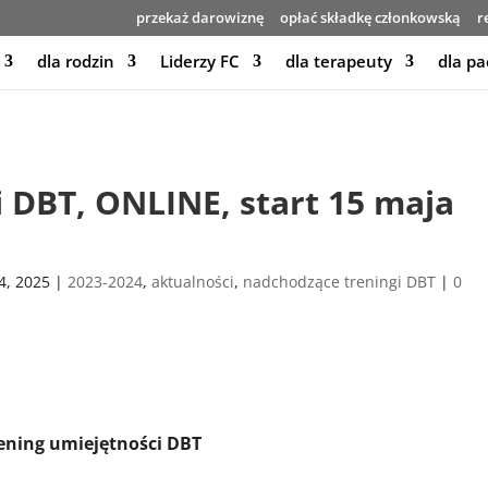
przekaż darowiznę
opłać składkę członkowską
r
dla rodzin
Liderzy FC
dla terapeuty
dla pa
 DBT, ONLINE, start 15 maja
4, 2025
|
2023-2024
,
aktualności
,
nadchodzące treningi DBT
|
0
ening umiejętności DBT