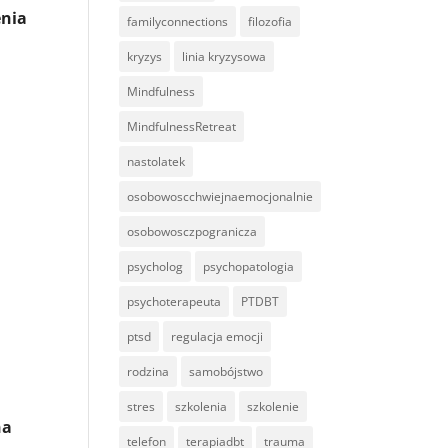
enia
familyconnections
filozofia
kryzys
linia kryzysowa
Mindfulness
MindfulnessRetreat
nastolatek
osobowoscchwiejnaemocjonalnie
osobowosczpogranicza
psycholog
psychopatologia
psychoterapeuta
PTDBT
ptsd
regulacja emocji
rodzina
samobójstwo
stres
szkolenia
szkolenie
na
telefon
terapiadbt
trauma