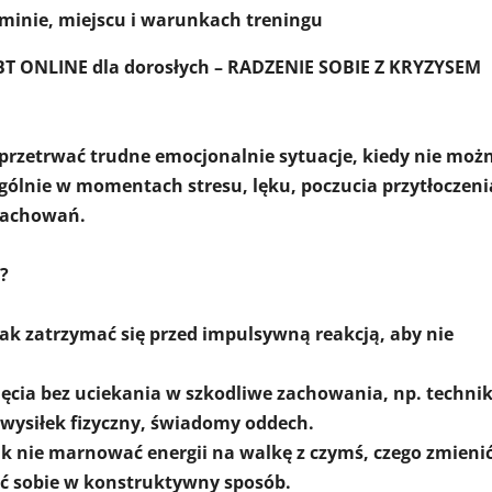
rminie, miejscu i warunkach treningu
BT ONLINE dla dorosłych – RADZENIE SOBIE Z KRYZYSEM
 przetrwać trudne emocjonalnie sytuacje, kiedy nie moż
ególnie w momentach stresu, lęku, poczucia przytłoczeni
 zachowań.
?
 jak zatrzymać się przed impulsywną reakcją, aby nie
ęcia bez uciekania w szkodliwe zachowania, np. technik
wysiłek fizyczny, świadomy oddech.
jak nie marnować energii na walkę z czymś, czego zmienić
zić sobie w konstruktywny sposób.