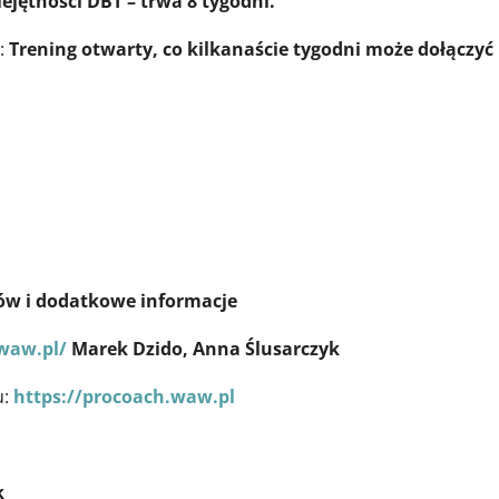
jętności DBT – trwa 8 tygodni.
?:
Trening otwarty, co kilkanaście tygodni może dołączyć
dodatkowe informacje
.waw.pl/
Marek Dzido, Anna Ślusarczyk
u:
https://procoach.waw.pl
k