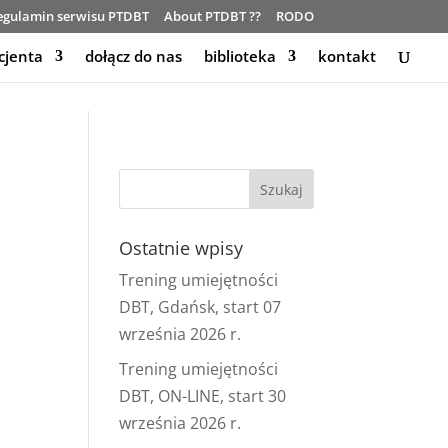
egulamin serwisu PTDBT
About PTDBT ??
RODO
cjenta
dołącz do nas
biblioteka
kontakt
Ostatnie wpisy
Trening umiejętności
DBT, Gdańsk, start 07
września 2026 r.
Trening umiejętności
DBT, ON-LINE, start 30
września 2026 r.