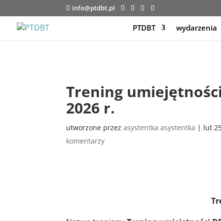
info@ptdbt.pl
PTDBT
wydarzenia
Trening umiejętności
2026 r.
utworzone przez
asystentka asystentka
|
lut 2
komentarzy
Tr