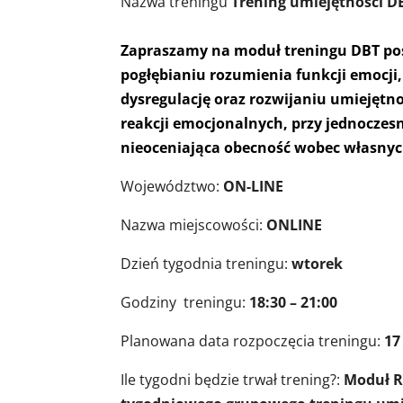
Nazwa treningu
Trening umiejętności DB
Zapraszamy na moduł treningu DBT pośw
pogłębianiu rozumienia funkcji emocj
dysregulację oraz rozwijaniu umiejęt
reakcji emocjonalnych, przy jednocze
nieoceniająca obecność wobec własnyc
Województwo:
ON-LINE
Nazwa miejscowości:
ONLINE
Dzień tygodnia treningu:
wtorek
Godziny treningu:
18:30 – 21:00
Planowana data rozpoczęcia treningu:
17
Ile tygodni będzie trwał trening?:
Moduł R