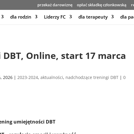
przekaż darowiznę
opłać składkę członkowską
r
dla rodzin
Liderzy FC
dla terapeuty
dla pa
 DBT, Online, start 17 marca
5, 2026
|
2023-2024
,
aktualności
,
nadchodzące treningi DBT
|
0
ening umiejętności DBT