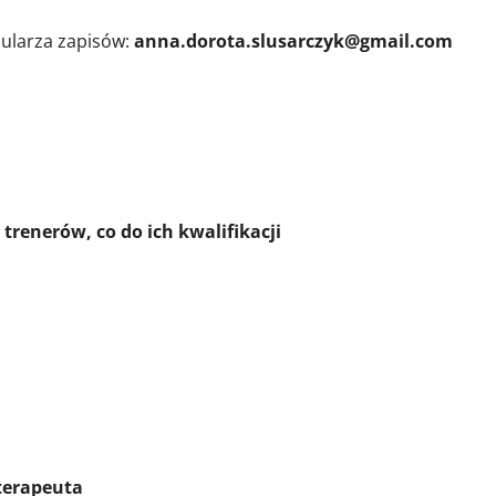
mularza zapisów:
anna.dorota.slusarczyk@gmail.com
o do ich kwalifikacji
terapeuta