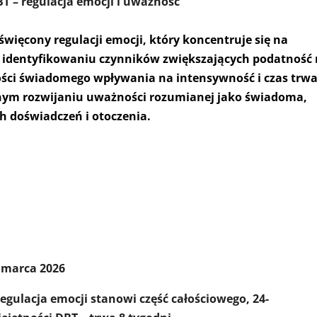
T – regulacja emocji i uważność
ięcony regulacji emocji, który koncentruje się na
i, identyfikowaniu czynników zwiększających podatność
ności świadomego wpływania na intensywność i czas trw
snym rozwijaniu uważności rozumianej jako świadoma,
h doświadczeń i otoczenia.
 marca 2026
egulacja emocji stanowi część całościowego, 24-