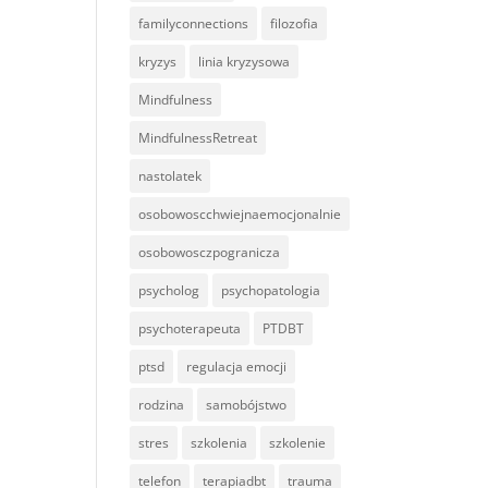
familyconnections
filozofia
kryzys
linia kryzysowa
Mindfulness
MindfulnessRetreat
nastolatek
osobowoscchwiejnaemocjonalnie
osobowosczpogranicza
psycholog
psychopatologia
psychoterapeuta
PTDBT
ptsd
regulacja emocji
rodzina
samobójstwo
stres
szkolenia
szkolenie
telefon
terapiadbt
trauma