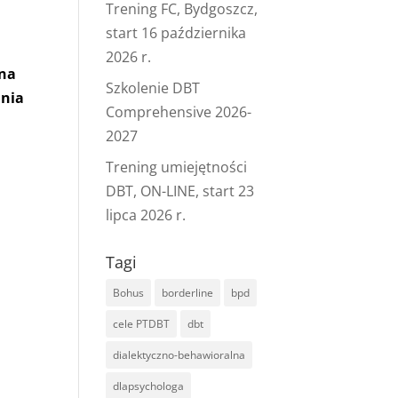
Trening FC, Bydgoszcz,
start 16 października
2026 r.
 na
Szkolenie DBT
ania
Comprehensive 2026-
2027
Trening umiejętności
DBT, ON-LINE, start 23
lipca 2026 r.
Tagi
Bohus
borderline
bpd
cele PTDBT
dbt
dialektyczno-behawioralna
dlapsychologa