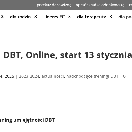
przekaż darowiznę
opłać składkę członkowską
r
dla rodzin
Liderzy FC
dla terapeuty
dla pa
 DBT, Online, start 13 styczni
4, 2025
|
2023-2024
,
aktualności
,
nadchodzące treningi DBT
|
0
ening umiejętności DBT