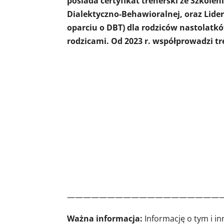
posiada certyfikat trenerski ze Szkol
Dialektyczno-Behawioralnej, oraz Lide
oparciu o DBT) dla rodziców nastolatk
rodzicami. Od 2023 r. współprowadzi tr
———————————————————
Ważna informacja:
Informację o tym i i