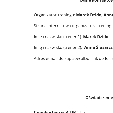
Dane kontaktowe do zapis
Organizator treningu:
Marek Dzido, Ann
Strona internetowa organizatora trening
Imię i nazwisko (trener 1):
Marek Dzido
Imię i nazwisko (trener 2):
Anna Ślusarcz
Adres e-mail do zapisów albo llink do for
Oświadczenie trenerów, c
Członkostwo w PTDBT
Tak