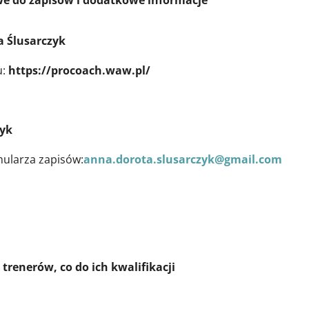
ów i dodatkowe informacje
a Ślusarczyk
u:
https://procoach.waw.pl/
yk
mularza zapisów:
anna.dorota.slusarczyk@gmail.com
o do ich kwalifikacji