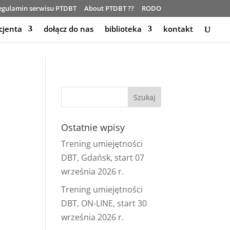
egulamin serwisu PTDBT
About PTDBT ??
RODO
cjenta
dołącz do nas
biblioteka
kontakt
a
Ostatnie wpisy
Trening umiejętności
DBT, Gdańsk, start 07
września 2026 r.
Trening umiejętności
DBT, ON-LINE, start 30
września 2026 r.