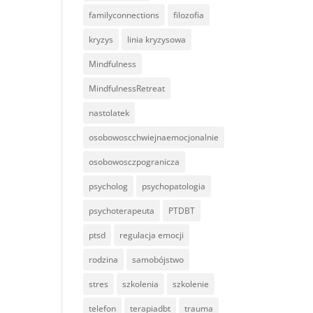
familyconnections
filozofia
kryzys
linia kryzysowa
Mindfulness
MindfulnessRetreat
nastolatek
osobowoscchwiejnaemocjonalnie
osobowosczpogranicza
psycholog
psychopatologia
psychoterapeuta
PTDBT
ptsd
regulacja emocji
rodzina
samobójstwo
stres
szkolenia
szkolenie
telefon
terapiadbt
trauma