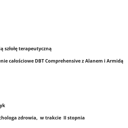
ią szłołę terapeutyczną
enie całościowe DBT Comprehensive z Alanem i Armidą
zyk
hologa zdrowia, w trakcie II stopnia