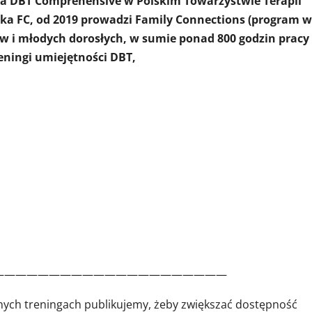
enia DBT Comprehensive w Polskim Towarzystwie Terapii
rka FC, od 2019 prowadzi Family Connections (program 
ów i młodych dorosłych, w sumie ponad 800 godzin pracy
eningi umiejętności DBT,
—————————————————————
nnych treningach publikujemy, żeby zwiększać dostępność