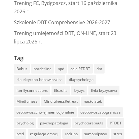
Trening FC, Bydgoszcz, start 16 października
2026 r.
Szkolenie DBT Comprehensive 2026-2027
Trening umiejętności DBT, ON-LINE, start 23
lipca 2026 r.
Tagi
Bohus
borderline
bpd
cele PTDBT
dbt
dialektyczno-behawioralna
dlapsychologa
familyconnections
filozofia
kryzys
linia kryzysowa
Mindfulness
MindfulnessRetreat
nastolatek
osobowoscchwiejnaemocjonalnie
osobowosczpogranicza
psycholog
psychopatologia
psychoterapeuta
PTDBT
ptsd
regulacja emocji
rodzina
samobójstwo
stres