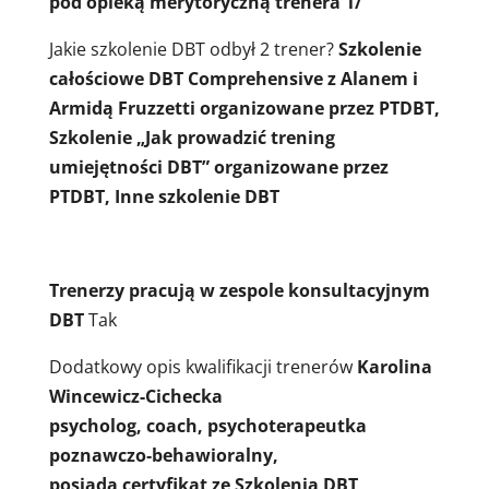
pod opieką merytoryczną trenera 1/
Jakie szkolenie DBT odbył 2 trener?
Szkolenie
całościowe DBT Comprehensive z Alanem i
Armidą Fruzzetti organizowane przez PTDBT,
Szkolenie „Jak prowadzić trening
umiejętności DBT” organizowane przez
PTDBT, Inne szkolenie DBT
Trenerzy pracują w zespole konsultacyjnym
DBT
Tak
Dodatkowy opis kwalifikacji trenerów
Karolina
Wincewicz-Cichecka
psycholog, coach, psychoterapeutka
poznawczo‐behawioralny,
posiada certyfikat ze Szkolenia DBT