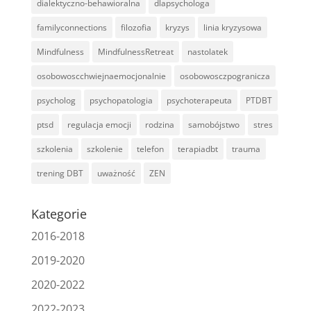
dialektyczno-behawioralna
dlapsychologa
familyconnections
filozofia
kryzys
linia kryzysowa
Mindfulness
MindfulnessRetreat
nastolatek
osobowoscchwiejnaemocjonalnie
osobowosczpogranicza
psycholog
psychopatologia
psychoterapeuta
PTDBT
ptsd
regulacja emocji
rodzina
samobójstwo
stres
szkolenia
szkolenie
telefon
terapiadbt
trauma
trening DBT
uważność
ZEN
Kategorie
2016-2018
2019-2020
2020-2022
2022-2023