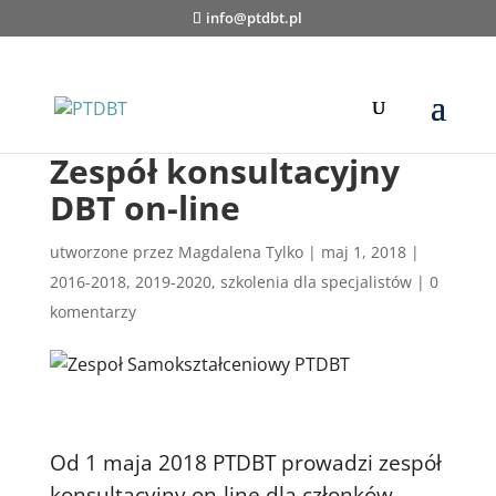
info@ptdbt.pl
Zespół konsultacyjny
DBT on-line
utworzone przez
Magdalena Tylko
|
maj 1, 2018
|
2016-2018
,
2019-2020
,
szkolenia dla specjalistów
|
0
komentarzy
Od 1 maja 2018 PTDBT prowadzi zespół
konsultacyjny on-line dla członków