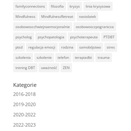
familyconnections
filozofia
kryzys
linia kryzysowa
Mindfulness
MindfulnessRetreat
nastolatek
osobowoscchwiejnaemocjonalnie
osobowosczpogranicza
psycholog
psychopatologia
psychoterapeuta
PTDBT
ptsd
regulacja emocji
rodzina
samobójstwo
stres
szkolenia
szkolenie
telefon
terapiadbt
trauma
trening DBT
uważność
ZEN
Kategorie
2016-2018
2019-2020
2020-2022
2022-2023